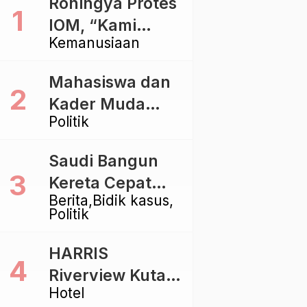
Rohingya Protes
IOM, “Kami
Kemanusiaan
dibiarkan Mati
Pelan – Pelan”
Mahasiswa dan
Kader Muda
Politik
Ramaikan Forum
Kebangsaan
Saudi Bangun
Golkar di
Kereta Cepat
Singaraja
Berita
Bidik kasus
Rp112 Triliun,
Politik
Indonesia Kaji
Proyek Rp116
HARRIS
Triliun yang
Riverview Kuta
Baru Sampai
Hotel
Bali Tawarkan