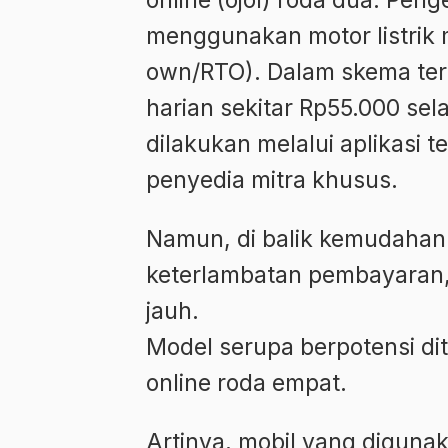
online (ojol) roda dua. Peng
menggunakan motor listrik m
own/RTO). Dalam skema ter
harian sekitar Rp55.000 se
dilakukan melalui aplikasi t
penyedia mitra khusus.
Namun, di balik kemudahan it
keterlambatan pembayaran,
jauh.
Model serupa berpotensi di
online roda empat.
Artinya, mobil yang digunak