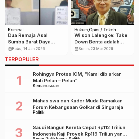
Kriminal
Hukum
Opini / Tokoh
Dua Remaja Asal
Wilson Lalengke: Take
Sumba Barat Daya
Down Berita adalah
Ditangkap Usai Curi
Kejahatan Jurnalistik
calendar_month
Rabu, 14 Jan 2026
calendar_month
Senin, 23 Mar 2026
Motor di Denpasar
TERPOPULER
Timur
Rohingya Protes IOM, “Kami dibiarkan
Mati Pelan – Pelan”
Kemanusiaan
Mahasiswa dan Kader Muda Ramaikan
Forum Kebangsaan Golkar di Singaraja
Politik
Saudi Bangun Kereta Cepat Rp112 Triliun,
Indonesia Kaji Proyek Rp116 Triliun yang