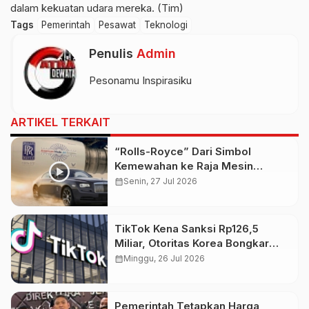
dalam kekuatan udara mereka. (Tim)
Tags
Pemerintah
Pesawat
Teknologi
Penulis
Admin
Pesonamu Inspirasiku
ARTIKEL TERKAIT
“Rolls-Royce” Dari Simbol
Kemewahan ke Raja Mesin
Pesawat
calendar_month
Senin, 27 Jul 2026
TikTok Kena Sanksi Rp126,5
Miliar, Otoritas Korea Bongkar
Pelanggaran Data Pribadi
calendar_month
Minggu, 26 Jul 2026
Pemerintah Tetapkan Harga