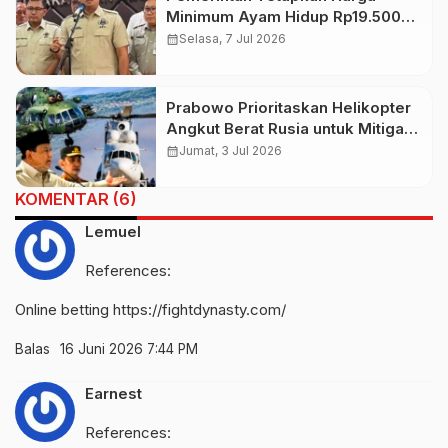
Minimum Ayam Hidup Rp19.500
dan Telur Rp24.000 per Kg Mulai
calendar_month
Selasa, 7 Jul 2026
15 Juli 2026
Prabowo Prioritaskan Helikopter
Angkut Berat Rusia untuk Mitigasi
Bencana, Kemhan Tegaskan
calendar_month
Jumat, 3 Jul 2026
Masih Tahap Penjajakan
KOMENTAR (6)
Lemuel
References:
Online betting
https://fightdynasty.com/
Balas
16 Juni 2026 7:44 PM
Earnest
References: