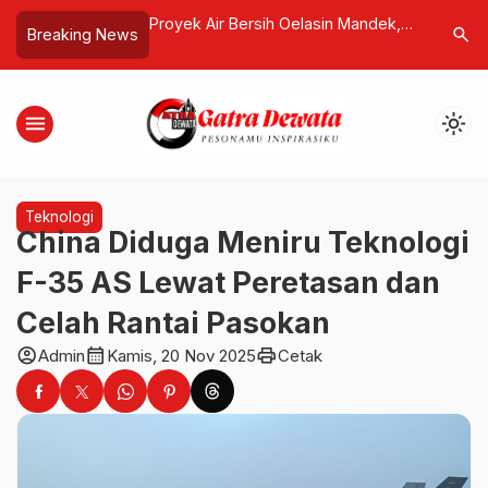
ih Oelasin Mandek,
Jokowi Tanggapi Gugatan Larangan
Gadis 15 
search
Breaking News
sesuaian RAB
Keluarga Presiden Maju Pilpres,
Lupus, B
Minta Hormati Proses di MK
Transpor
menu
light_mode
Teknologi
China Diduga Meniru Teknologi
F-35 AS Lewat Peretasan dan
Celah Rantai Pasokan
account_circle
calendar_month
print
Admin
Kamis, 20 Nov 2025
Cetak