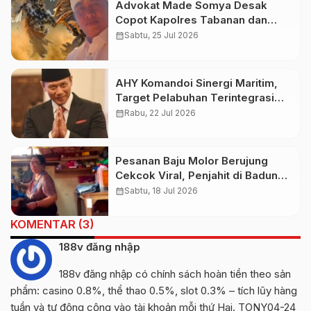
Advokat Made Somya Desak
Copot Kapolres Tabanan dan
Kapolsek Baturiti Usai Amuk
calendar_month
Sabtu, 25 Jul 2026
Massa
AHY Komandoi Sinergi Maritim,
Target Pelabuhan Terintegrasi
2028
calendar_month
Rabu, 22 Jul 2026
Pesanan Baju Molor Berujung
Cekcok Viral, Penjahit di Badung
Diduga Ucapkan Kata Bernada
calendar_month
Sabtu, 18 Jul 2026
Rasis
KOMENTAR (3)
188v đăng nhập
188v đăng nhập
có chính sách hoàn tiền theo sản
phẩm: casino 0.8%, thể thao 0.5%, slot 0.3% – tích lũy hàng
tuần và tự động cộng vào tài khoản mỗi thứ Hai. TONY04-24