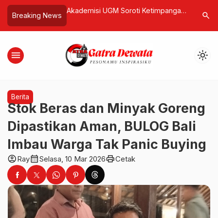
Soroti Ketimpangan
Evakuasi Dramatis di Yahukimo, TNI
Nuanu Te
search
Breaking News
nting Tinggi Justru
Selamatkan Puluhan Guru dan
Segara s
Nakes Usai Serangan OPM
Perkuat I
Pengemba
menu
light_mode
Berita
Stok Beras dan Minyak Goreng
Dipastikan Aman, BULOG Bali
Imbau Warga Tak Panic Buying
account_circle
calendar_month
print
Ray
Selasa, 10 Mar 2026
Cetak