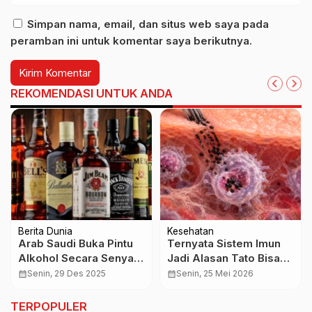
Simpan nama, email, dan situs web saya pada
peramban ini untuk komentar saya berikutnya.
REKOMENDASI UNTUK ANDA
Berita Dunia
Kesehatan
Arab Saudi Buka Pintu
Ternyata Sistem Imun
Alkohol Secara Senyap,
Jadi Alasan Tato Bisa
Liberalisasi Diam-Diam
Menempel Bertahun-
calendar_month
Senin, 29 Des 2025
calendar_month
Senin, 25 Mei 2026
di Negeri Dua Tanah
tahun di Kulit
Suci
TERPOPULER