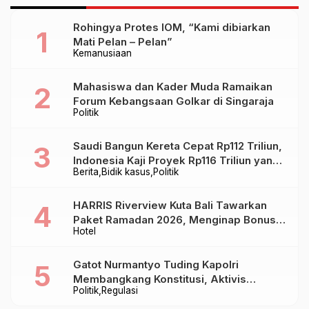
Rohingya Protes IOM, “Kami dibiarkan
Mati Pelan – Pelan”
Kemanusiaan
Mahasiswa dan Kader Muda Ramaikan
Forum Kebangsaan Golkar di Singaraja
Politik
Saudi Bangun Kereta Cepat Rp112 Triliun,
Indonesia Kaji Proyek Rp116 Triliun yang
Berita
Bidik kasus
Politik
Baru Sampai Bandung
HARRIS Riverview Kuta Bali Tawarkan
Paket Ramadan 2026, Menginap Bonus
Hotel
Takjil hingga Bukber Mulai Rp88.888
Gatot Nurmantyo Tuding Kapolri
Membangkang Konstitusi, Aktivis
Politik
Regulasi
Tegaskan Polri Tak Punya Sejarah
Berkhianat pada Presiden