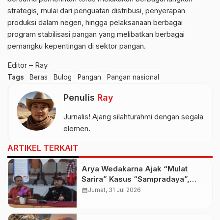
strategis, mulai dari penguatan distribusi, penyerapan
produksi dalam negeri, hingga pelaksanaan berbagai
program stabilisasi pangan yang melibatkan berbagai
pemangku kepentingan di sektor pangan.
Editor – Ray
Tags
Beras
Bulog
Pangan
Pangan nasional
Penulis
Ray
Jurnalis! Ajang silahturahmi dengan segala
elemen.
ARTIKEL TERKAIT
Arya Wedakarna Ajak “Mulat
Sarira” Kasus “Sampradaya”,
Buka Ashram Untuk Spiritual
calendar_month
Jumat, 31 Jul 2026
Tourism