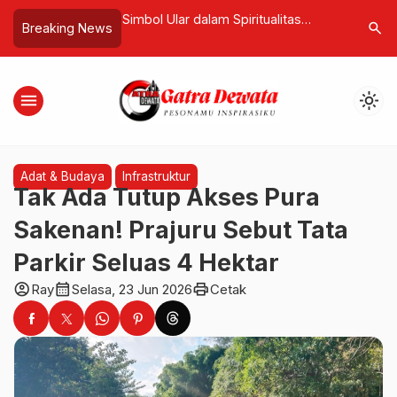
ak, Garuda
Simbol Ular dalam Spiritualitas
Prabowo 
search
Breaking News
 Hadapi Turbulensi
Timur, Mengapa Dibenci dalam
Peace di
Ajaran Abrahamik?
Dipuji, Kr
Legitima
menu
light_mode
Adat & Budaya
Infrastruktur
Tak Ada Tutup Akses Pura
Sakenan! Prajuru Sebut Tata
Parkir Seluas 4 Hektar
account_circle
calendar_month
print
Ray
Selasa, 23 Jun 2026
Cetak