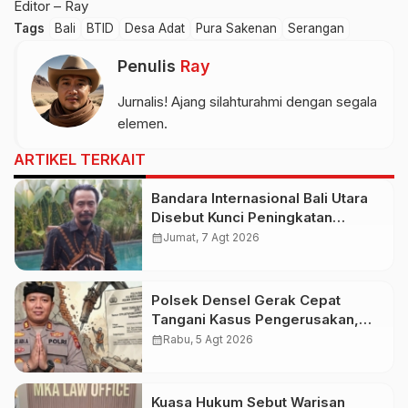
Editor – Ray
Tags
Bali
BTID
Desa Adat
Pura Sakenan
Serangan
Penulis
Ray
Jurnalis! Ajang silahturahmi dengan segala
elemen.
ARTIKEL TERKAIT
Bandara Internasional Bali Utara
Disebut Kunci Peningkatan
Pariwisata Indonesia Timur dan
calendar_month
Jumat, 7 Agt 2026
Kapasitas Penerbangan
Polsek Densel Gerak Cepat
Tangani Kasus Pengerusakan,
Kapolsek: Kami Sudah Koordinasi
calendar_month
Rabu, 5 Agt 2026
Dengan Pihak Imigrasi
Kuasa Hukum Sebut Warisan