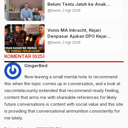
Belum Tentu Jatuh ke Anak
Kandung, Jero Mangku “Merusak
calendar_month
Senin, 3 Agt 2026
Banten Itu Penghinaan”
Vonis MA Inkracht, Kejari
Denpasar Ajukan DPO Kejar
Budiman Tiang
calendar_month
Senin, 3 Agt 2026
KOMENTAR (625)
GingerBed
Now leaving a small mental note to recommend
this when the topic comes up in conversation, and a look at
vaccintelacounty
extended that recommend ready feeling,
content that arms me with shareable references for likely
future conversations is content with social value and this site
is providing that conversational ammunition consistently for
me lately.