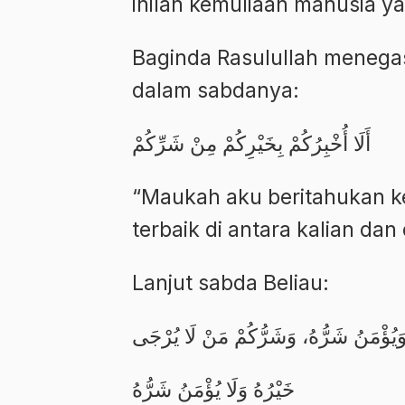
inilah kemuliaan manusia 
Baginda Rasulullah menegas
dalam sabdanya:
أَلَا أُخْبِرُكُمْ بِخَيْرِكُمْ مِنْ شَرِّكُمْ
“Maukah aku beritahukan k
terbaik di antara kalian dan
Lanjut sabda Beliau:
َيُؤْمَنُ شَرُّهُ، وَشَرُّكُمْ مَنْ لَا يُرْجَى
خَيْرُهُ وَلَا يُؤْمَنُ شَرُّهُ