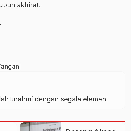
upun akhirat.
.
jangan
silahturahmi dengan segala elemen.