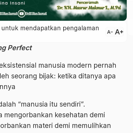
ini untuk mendapatkan pengalaman
text_increase
text_decrease
ng Perfect
eksistensial manusia modern pernah
h seorang bijak: ketika ditanya apa
annya
lah “manusia itu sendiri”.
a mengorbankan kesehatan demi
ngorbankan materi demi memulihkan