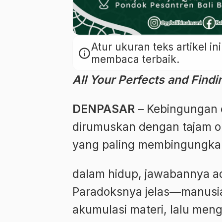
Atur ukuran teks artikel 
info
membaca terbaik.
All Your Perfects and Findi
DENPASAR
– Kebingungan 
dirumuskan dengan tajam ole
yang paling membingungk
dalam hidup, jawabannya ada
Paradoksnya jelas—manusi
akumulasi materi, lalu me