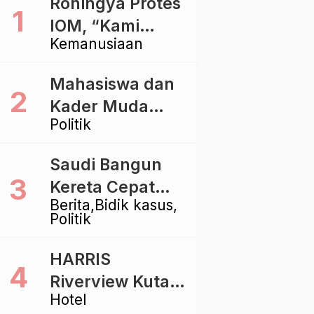
Rohingya Protes
IOM, “Kami
Kemanusiaan
dibiarkan Mati
Pelan – Pelan”
Mahasiswa dan
Kader Muda
Politik
Ramaikan Forum
Kebangsaan
Saudi Bangun
Golkar di
Kereta Cepat
Singaraja
Berita
Bidik kasus
Rp112 Triliun,
Politik
Indonesia Kaji
Proyek Rp116
HARRIS
Triliun yang
Riverview Kuta
Baru Sampai
Hotel
Bali Tawarkan