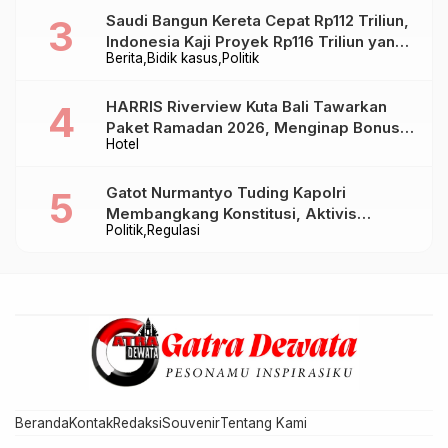
Saudi Bangun Kereta Cepat Rp112 Triliun,
Indonesia Kaji Proyek Rp116 Triliun yang
Berita
Bidik kasus
Politik
Baru Sampai Bandung
HARRIS Riverview Kuta Bali Tawarkan
Paket Ramadan 2026, Menginap Bonus
Hotel
Takjil hingga Bukber Mulai Rp88.888
Gatot Nurmantyo Tuding Kapolri
Membangkang Konstitusi, Aktivis
Politik
Regulasi
Tegaskan Polri Tak Punya Sejarah
Berkhianat pada Presiden
Beranda
Kontak
Redaksi
Souvenir
Tentang Kami