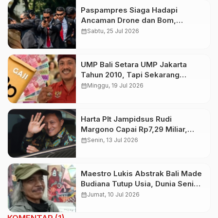
Paspampres Siaga Hadapi
Ancaman Drone dan Bom,
Pengamanan Presiden Diperkuat
calendar_month
Sabtu, 25 Jul 2026
UMP Bali Setara UMP Jakarta
Tahun 2010, Tapi Sekarang
Timpang Jauh. Sekretaris ARUN
calendar_month
Minggu, 19 Jul 2026
Bali: Dampak Politik Dana Hibah
Harta Plt Jampidsus Rudi
Margono Capai Rp7,29 Miliar,
Mayoritas Tanah dan Bangunan
calendar_month
Senin, 13 Jul 2026
Maestro Lukis Abstrak Bali Made
Budiana Tutup Usia, Dunia Seni
Kehilangan Perupa yang
calendar_month
Jumat, 10 Jul 2026
Menghidupkan Spiritualitas dalam
Kanvas
KOMENTAR (1)