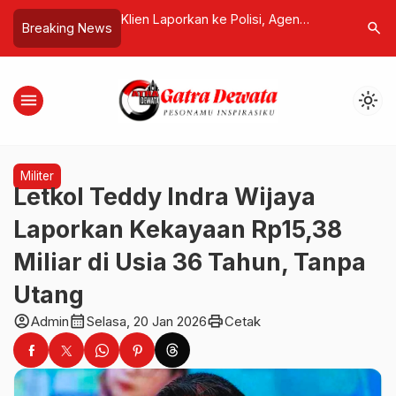
e Polisi, Agen
PBJT Dinilai Cekik UMKM, Yonathan
AHY Koman
search
Breaking News
 Sengketa Sebaiknya
Baskoro Tegas Menolak
Target Pe
menu
light_mode
Militer
Letkol Teddy Indra Wijaya
Laporkan Kekayaan Rp15,38
Miliar di Usia 36 Tahun, Tanpa
Utang
account_circle
calendar_month
print
Admin
Selasa, 20 Jan 2026
Cetak