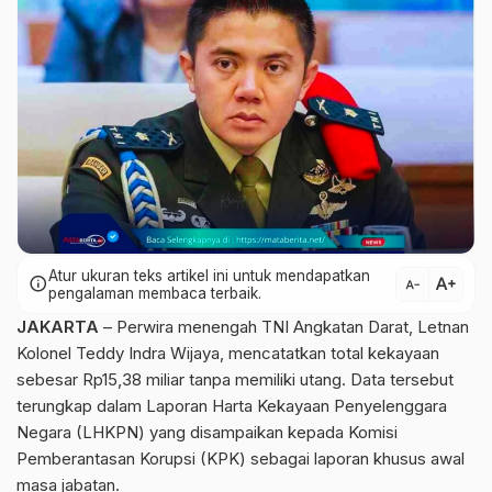
Atur ukuran teks artikel ini untuk mendapatkan
text_increase
info
text_decrease
pengalaman membaca terbaik.
JAKARTA
– Perwira menengah TNI Angkatan Darat, Letnan
Kolonel Teddy Indra Wijaya, mencatatkan total kekayaan
sebesar Rp15,38 miliar tanpa memiliki utang. Data tersebut
terungkap dalam Laporan Harta Kekayaan Penyelenggara
Negara (LHKPN) yang disampaikan kepada Komisi
Pemberantasan Korupsi (KPK) sebagai laporan khusus awal
masa jabatan.