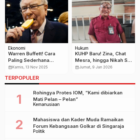
Ekonomi
Hukum
Warren Buffett! Cara
KUHP Baru! Zina, Chat
Paling Sederhana
Mesra, hingga Nikah Siri
Ajarkan Anak Tentang
Tak Otomatis Pidana
calendar_month
Kamis, 13 Nov 2025
calendar_month
Jumat, 9 Jan 2026
Pajak, Makan 30% Es
TERPOPULER
Krim Mereka
Rohingya Protes IOM, “Kami dibiarkan
Mati Pelan – Pelan”
Kemanusiaan
Mahasiswa dan Kader Muda Ramaikan
Forum Kebangsaan Golkar di Singaraja
Politik