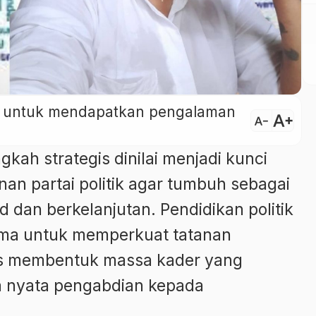
ini untuk mendapatkan pengalaman
text_increase
text_decrease
gkah strategis dinilai menjadi kunci
 partai politik agar tumbuh sebagai
d dan berkelanjutan. Pendidikan politik
tama untuk memperkuat tatanan
gus membentuk massa kader yang
a nyata pengabdian kepada