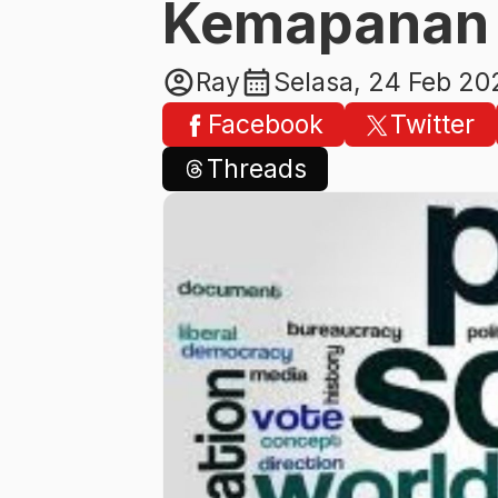
Kemapanan 
account_circle
calendar_month
Ray
Selasa, 24 Feb 20
Facebook
Twitter
Threads