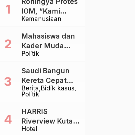
Rohingya Protes
IOM, “Kami
Kemanusiaan
dibiarkan Mati
Pelan – Pelan”
Mahasiswa dan
Kader Muda
Politik
Ramaikan Forum
Kebangsaan
Saudi Bangun
Golkar di
Kereta Cepat
Singaraja
Berita
Bidik kasus
Rp112 Triliun,
Politik
Indonesia Kaji
Proyek Rp116
HARRIS
Triliun yang
Riverview Kuta
Baru Sampai
Hotel
Bali Tawarkan