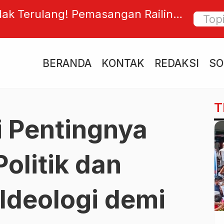
ak Terulang! Pemasangan Railing
Saat R
ukad Bangkung Dikebut Pasca
Bersia
h Pati
BERANDA
KONTAK
REDAKSI
SO
T
i Pentingnya
olitik dan
 Ideologi demi