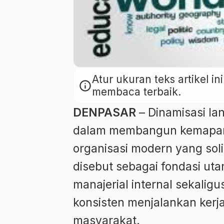
Atur ukuran teks artikel 
info
membaca terbaik.
DENPASAR
– Dinamisasi lan
dalam membangun kemapanan
organisasi modern yang soli
disebut sebagai fondasi u
manajerial internal sekali
konsisten menjalankan kerj
masyarakat.