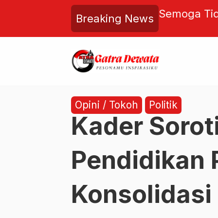
opo Agung Kedhaton
Semoga Tid
Breaking News
jak Sejarah Kediaman Sultan
Jembatan T
no VII
Insiden Ula
Opini / Tokoh
Politik
Kader Sorot
Pendidikan P
Konsolidasi