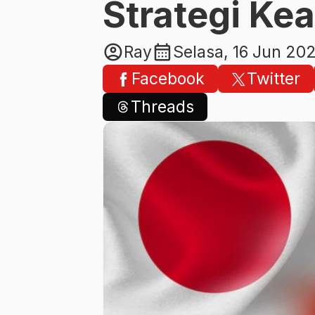
Strategi K
account_circle
calendar_month
Ray
Selasa, 16 Jun 20
Facebook
Twitter
Threads