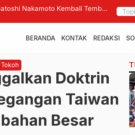
 Sejarah Baru Eksplorasi
Dukung
Bawa Pulang Sampel dari Sisi Jauh
dan BT
Multifu
BERANDA
KONTAK
REDAKSI
SO
T
/ Tokoh
galkan Doktrin
tegangan Taiwan
ubahan Besar