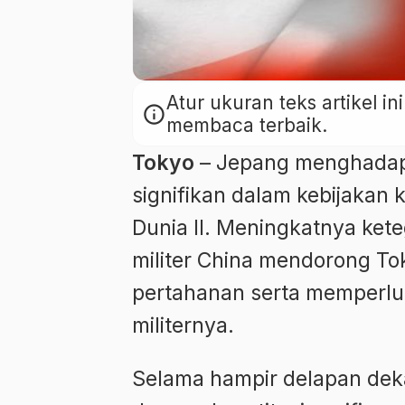
Atur ukuran teks artikel 
info
membaca terbaik.
Tokyo
– Jepang menghadapi
signifikan dalam kebijakan
Dunia II. Meningkatnya ket
militer China mendorong 
pertahanan serta memperlua
militernya.
Selama hampir delapan dek