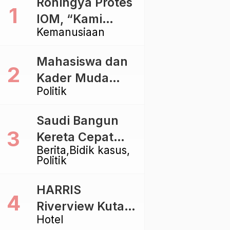
Rohingya Protes
IOM, “Kami
Kemanusiaan
dibiarkan Mati
Pelan – Pelan”
Mahasiswa dan
Kader Muda
Politik
Ramaikan Forum
Kebangsaan
Saudi Bangun
Golkar di
Kereta Cepat
Singaraja
Berita
Bidik kasus
Rp112 Triliun,
Politik
Indonesia Kaji
Proyek Rp116
HARRIS
Triliun yang
Riverview Kuta
Baru Sampai
Hotel
Bali Tawarkan