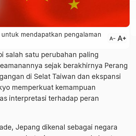
ini untuk mendapatkan pengalaman
text_increase
text_decrease
 salah satu perubahan paling
 keamanannya sejak berakhirnya Perang
egangan di Selat Taiwan dan ekspansi
Tokyo memperkuat kemampuan
s interpretasi terhadap peran
ade, Jepang dikenal sebagai negara