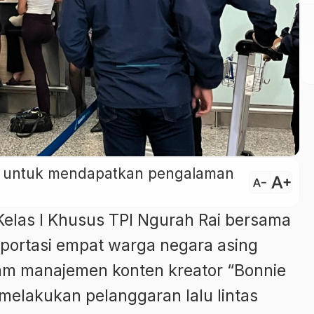
ini untuk mendapatkan pengalaman
text_increase
text_decrease
 Kelas I Khusus TPI Ngurah Rai bersama
portasi empat warga negara asing
m manajemen konten kreator “Bonnie
melakukan pelanggaran lalu lintas