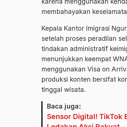
karena menggunakan kendar
membahayakan keselamata
Kepala Kantor Imigrasi Ng
setelah proses peradilan s
tindakan administratif keim
menunjukkan keempat WNA 
menggunakan Visa on Arriva
produksi konten bersifat ko
tinggal wisata.
Baca juga:
Sensor Digital! TikTok
Ledakan Aksi Rakyat