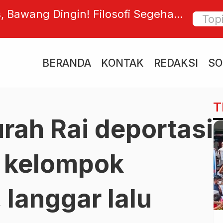
lobal Accessibility Awareness Day,
Wacana
 Dorong Industri Perhotelan Lebih
Prabowo
Mengge
BERANDA
KONTAK
REDAKSI
SO
T
urah Rai deportasi
 kelompok
 langgar lalu