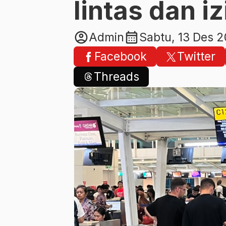
lintas dan iz
account_circle
calendar_month
Admin
Sabtu, 13 Des 
Facebook
Twitter
Threads