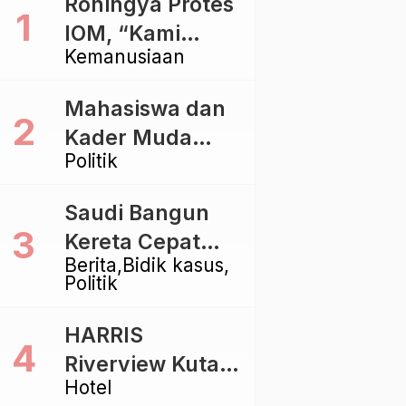
Rohingya Protes
IOM, “Kami
Kemanusiaan
dibiarkan Mati
Pelan – Pelan”
Mahasiswa dan
Kader Muda
Politik
Ramaikan Forum
Kebangsaan
Saudi Bangun
Golkar di
Kereta Cepat
Singaraja
Berita
Bidik kasus
Rp112 Triliun,
Politik
Indonesia Kaji
Proyek Rp116
HARRIS
Triliun yang
Riverview Kuta
Baru Sampai
Hotel
Bali Tawarkan