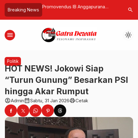
B Anggapurana
Drama Lift Kaca Kelingking, Retribusi
Sabha Pa
search
Breaking News
…
a Sanksi Pidana
Masuk, Tanggung Jawab Hilang
Ketua Um
gan Pariwisata
Bujuk Investasi Tempat Lain
Hukum da
Pemilihan
menu
light_mode
Politik
HOT NEWS! Jokowi Siap
“Turun Gunung” Besarkan PSI
hingga Akar Rumput
account_circle
calendar_month
print
Admin
Sabtu, 31 Jan 2026
Cetak