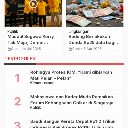
Politik
Lingkungan
Musda! Sugawa Korry
Badung Berlakukan
Tak Maju, Demer
Denda Rp25 Juta bagi
Otomatis Ketua Golkar
Pembuang Sampah
calendar_month
Senin, 14 Jul 2025
calendar_month
Senin, 6 Apr 2026
Provinsi Bali
Sembarangan,
TERPOPULER
Pengawasan Diperketat
dari Sumber
Rohingya Protes IOM, “Kami dibiarkan
Mati Pelan – Pelan”
Kemanusiaan
Mahasiswa dan Kader Muda Ramaikan
Forum Kebangsaan Golkar di Singaraja
Politik
Saudi Bangun Kereta Cepat Rp112 Triliun,
Indonesia Kaji Proyek Rp116 Triliun yang