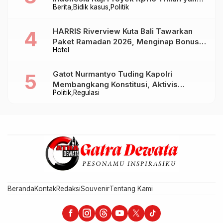
Berita
Bidik kasus
Politik
Baru Sampai Bandung
HARRIS Riverview Kuta Bali Tawarkan
Paket Ramadan 2026, Menginap Bonus
Hotel
Takjil hingga Bukber Mulai Rp88.888
Gatot Nurmantyo Tuding Kapolri
Membangkang Konstitusi, Aktivis
Politik
Regulasi
Tegaskan Polri Tak Punya Sejarah
Berkhianat pada Presiden
Beranda
Kontak
Redaksi
Souvenir
Tentang Kami