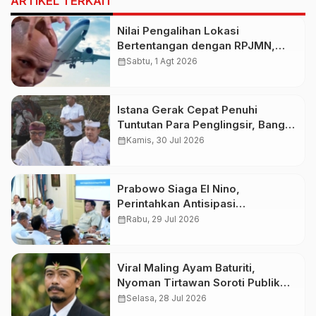
ARTIKEL TERKAIT
Nilai Pengalihan Lokasi
Bertentangan dengan RPJMN,
Ichsanuddin Soroti Komitmen
calendar_month
Sabtu, 1 Agt 2026
Presiden dan Kepastian Investasi
Rp50 Triliun
Istana Gerak Cepat Penuhi
Tuntutan Para Penglingsir, Bangun
Bandara Internasional Bali Utara
calendar_month
Kamis, 30 Jul 2026
Demi Pemerataan
Prabowo Siaga El Nino,
Perintahkan Antisipasi
Kekeringan dan Karhutla Nasional
calendar_month
Rabu, 29 Jul 2026
Viral Maling Ayam Baturiti,
Nyoman Tirtawan Soroti Publik
yang Lupakan Polemik Dana 98M
calendar_month
Selasa, 28 Jul 2026
Pilgub Bali 2018