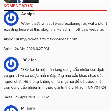
KOMENTAR (3)
Adolph
Wow, that’s whaat I wass exploring for, wat a stuff!
existting hesre at this blog, thanks adminn off thjis website.
Alsoo viit myy wweb sife ::
txxxvideos.com
Balas
24 Mei 2026 9:27 PM
188v fan
188v fan
là một nền tảng cung cấp nhiều loại dịch
vụ giải trí và cá cược nhằm đáp ứng nhu cầu khác nhau của
người chơi. Hệ thống không chỉ là một nơi để cá cược, mà
còn cung cấp nhiều hình thức giải trí thú vị khác. TONY04-24
Balas
26 April 2026 1:37 PM
Milagro