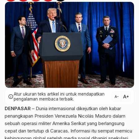
Atur ukuran teks artikel ini untuk mendapatkan
text_increase
info
text_decrease
pengalaman membaca terbaik.
DENPASAR
– Dunia internasional dikejutkan oleh kabar
penangkapan Presiden Venezuela Nicolás Maduro dalam
sebuah operasi militer Amerika Serikat yang berlangsung
cepat dan tertutup di Caracas. Informasi itu sempat memicu
kebingungan global setelah media sosial dibanjiri spekulasi,