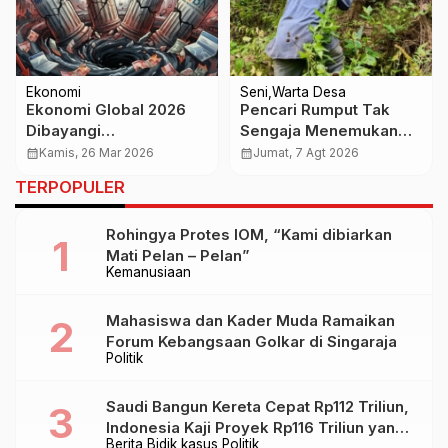
Ekonomi
Seni
Warta Desa
Ekonomi Global 2026
Pencari Rumput Tak
Dibayangi
Sengaja Menemukan
Ketidakpastian, IMF:
Benda Berbentuk Wajah
calendar_month
Kamis, 26 Mar 2026
calendar_month
Jumat, 7 Agt 2026
Pertumbuhan Melambat
yang Diduga Patung
TERPOPULER
dan Risiko Resesi
Kuno
Menguat
Rohingya Protes IOM, “Kami dibiarkan
Mati Pelan – Pelan”
Kemanusiaan
Mahasiswa dan Kader Muda Ramaikan
Forum Kebangsaan Golkar di Singaraja
Politik
Saudi Bangun Kereta Cepat Rp112 Triliun,
Indonesia Kaji Proyek Rp116 Triliun yang
Berita
Bidik kasus
Politik