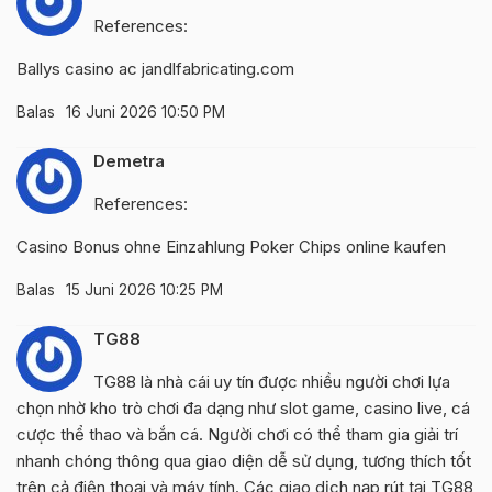
References:
Ballys casino ac
jandlfabricating.com
Balas
16 Juni 2026 10:50 PM
Demetra
References:
Casino Bonus ohne Einzahlung
Poker Chips online kaufen
Balas
15 Juni 2026 10:25 PM
TG88
TG88 là nhà cái uy tín được nhiều người chơi lựa
chọn nhờ kho trò chơi đa dạng như slot game, casino live, cá
cược thể thao và bắn cá. Người chơi có thể tham gia giải trí
nhanh chóng thông qua giao diện dễ sử dụng, tương thích tốt
trên cả điện thoại và máy tính. Các giao dịch nạp rút tại TG88