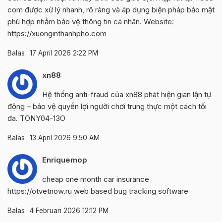
com được xử lý nhanh, rõ ràng và áp dụng biện pháp bảo mật
phù hợp nhằm bảo vệ thông tin cá nhân. Website:
https://xuonginthanhpho.com
Balas
17 April 2026 2:22 PM
xn88
Hệ thống anti-fraud của
xn88
phát hiện gian lận tự
động – bảo vệ quyền lợi người chơi trung thực một cách tối
đa. TONY04-13O
Balas
13 April 2026 9:50 AM
Enriquemop
cheap one month car insurance
https://otvetnow.ru
web based bug tracking software
Balas
4 Februari 2026 12:12 PM