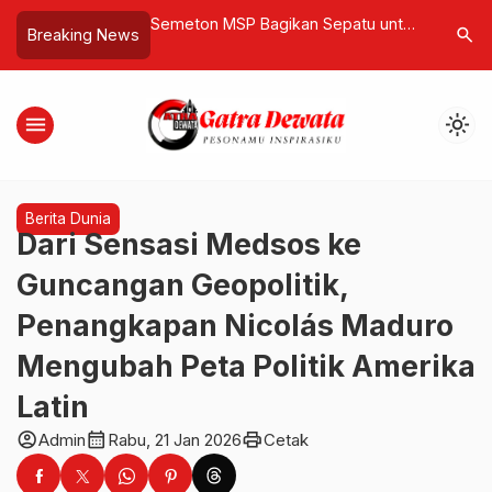
harap Pelaksanaan
Semeton MSP Bagikan Sepatu untuk
Bali Rela
search
Breaking News
un 2026 Lebih
Anak Subaya, Soroti Jalan Rusak
Romantis 
n Bermakna
Pemicu Putus Sekolah
Benoa
menu
light_mode
Berita Dunia
Dari Sensasi Medsos ke
Guncangan Geopolitik,
Penangkapan Nicolás Maduro
Mengubah Peta Politik Amerika
Latin
account_circle
calendar_month
print
Admin
Rabu, 21 Jan 2026
Cetak