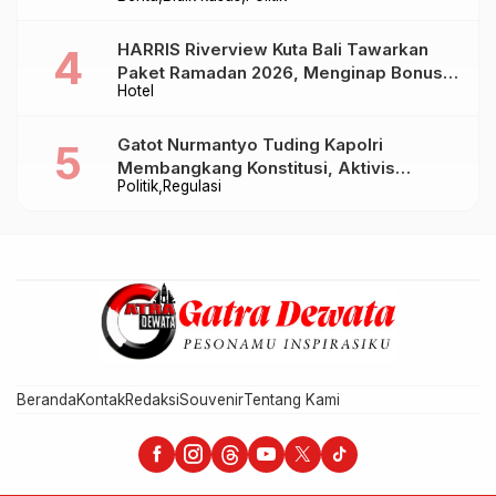
Baru Sampai Bandung
HARRIS Riverview Kuta Bali Tawarkan
Paket Ramadan 2026, Menginap Bonus
Hotel
Takjil hingga Bukber Mulai Rp88.888
Gatot Nurmantyo Tuding Kapolri
Membangkang Konstitusi, Aktivis
Politik
Regulasi
Tegaskan Polri Tak Punya Sejarah
Berkhianat pada Presiden
Beranda
Kontak
Redaksi
Souvenir
Tentang Kami