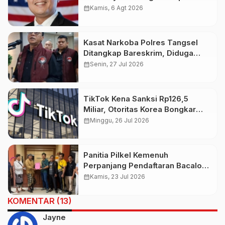
Baru bagi Indonesia
calendar_month
Kamis, 6 Agt 2026
Kasat Narkoba Polres Tangsel
Ditangkap Bareskrim, Diduga
Terlibat Jaringan Narkoba
calendar_month
Senin, 27 Jul 2026
TikTok Kena Sanksi Rp126,5
Miliar, Otoritas Korea Bongkar
Pelanggaran Data Pribadi
calendar_month
Minggu, 26 Jul 2026
Panitia Pilkel Kemenuh
Perpanjang Pendaftaran Bacalon
Perbekel
calendar_month
Kamis, 23 Jul 2026
KOMENTAR (13)
Jayne