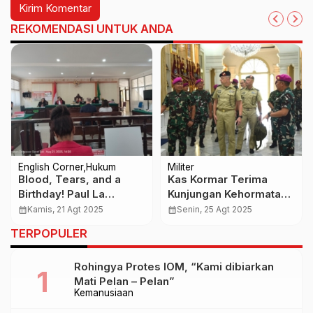
REKOMENDASI UNTUK ANDA
English Corner
Hukum
Militer
Blood, Tears, and a
Kas Kormar Terima
Birthday! Paul La
Kunjungan Kehormatan
Fontaine’s Search for
Komandan Marinir
calendar_month
Kamis, 21 Agt 2025
calendar_month
Senin, 25 Agt 2025
His Daughters Ends in
Kerajaan Belanda
TERPOPULER
Violence
Rohingya Protes IOM, “Kami dibiarkan
Mati Pelan – Pelan”
Kemanusiaan