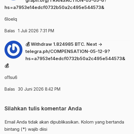
graph.org/TRANSACTION-05-05-6?
hs=a7953e14edcf0732b50a2c495e544573&
6loelq
Balas
1 Juli 2026 7:31 PM
💰 Withdraw 1.824985 BTC. Next ->
telegra.ph/COMPENSATION-05-12-9?
hs=a7953e14edcf0732b50a2c495e544573&
💰
o11su6
Balas
30 Juni 2026 8:42 PM
Silahkan tulis komentar Anda
Email Anda tidak akan dipublikasikan. Kolom yang bertanda
bintang (*) wajib diisi