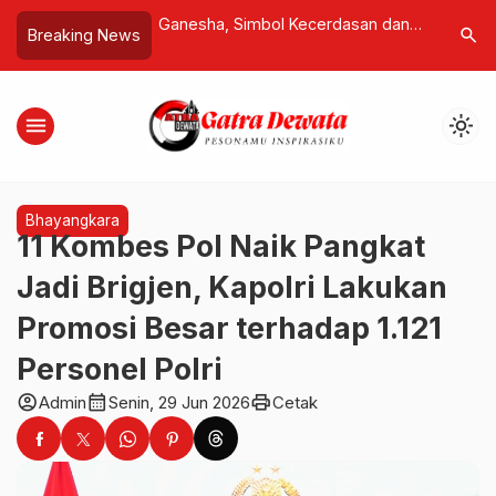
emanas, Perang
Ganesha, Simbol Kecerdasan dan
Sains Ung
search
Breaking News
icu Ancaman Krisis
Kebijaksanaan dalam Tradisi Hindu
Bukan Lim
Regenerat
menu
light_mode
Bhayangkara
11 Kombes Pol Naik Pangkat
Jadi Brigjen, Kapolri Lakukan
Promosi Besar terhadap 1.121
Personel Polri
account_circle
calendar_month
print
Admin
Senin, 29 Jun 2026
Cetak