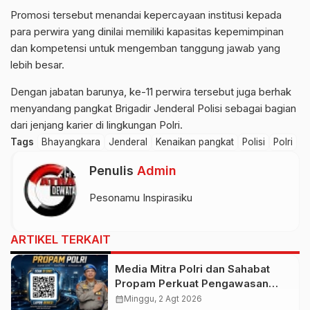
Promosi tersebut menandai kepercayaan institusi kepada
para perwira yang dinilai memiliki kapasitas kepemimpinan
dan kompetensi untuk mengemban tanggung jawab yang
lebih besar.
Dengan jabatan barunya, ke-11 perwira tersebut juga berhak
menyandang pangkat Brigadir Jenderal Polisi sebagai bagian
dari jenjang karier di lingkungan Polri.
Tags
Bhayangkara
Jenderal
Kenaikan pangkat
Polisi
Polri
Penulis
Admin
Pesonamu Inspirasiku
ARTIKEL TERKAIT
Media Mitra Polri dan Sahabat
Propam Perkuat Pengawasan
Publik untuk Wujudkan Polri
calendar_month
Minggu, 2 Agt 2026