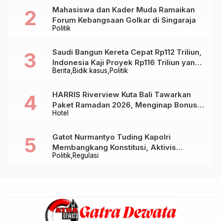
Mahasiswa dan Kader Muda Ramaikan
Forum Kebangsaan Golkar di Singaraja
Politik
Saudi Bangun Kereta Cepat Rp112 Triliun,
Indonesia Kaji Proyek Rp116 Triliun yang
Berita
Bidik kasus
Politik
Baru Sampai Bandung
HARRIS Riverview Kuta Bali Tawarkan
Paket Ramadan 2026, Menginap Bonus
Hotel
Takjil hingga Bukber Mulai Rp88.888
Gatot Nurmantyo Tuding Kapolri
Membangkang Konstitusi, Aktivis
Politik
Regulasi
Tegaskan Polri Tak Punya Sejarah
Berkhianat pada Presiden