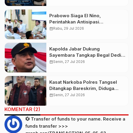
Presisi
Prabowo Siaga El Nino,
Perintahkan Antisipasi
Kekeringan dan Karhutla Nasional
calendar_month
Rabu, 29 Jul 2026
Kapolda Jabar Dukung
Sayembara Tangkap Begal Dedi
Mulyadi, Warga Berpeluang Raih
calendar_month
Senin, 27 Jul 2026
Hadiah Rp50 Juta
Kasat Narkoba Polres Tangsel
Ditangkap Bareskrim, Diduga
Terlibat Jaringan Narkoba
calendar_month
Senin, 27 Jul 2026
KOMENTAR (2)
💱 Transfer of funds to your name. Receive a
funds transfer >>>