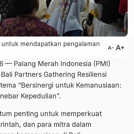
ini untuk mendapatkan pengalaman
text_increase
text_decrease
26 — Palang Merah Indonesia (PMI)
Bali Partners Gathering Resiliensi
ema “Bersinergi untuk Kemanusiaan:
nebar Kepedulian”.
ntum penting untuk memperkuat
rintah, dan para mitra dalam