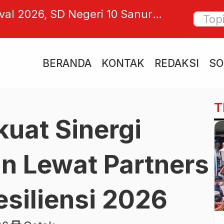
val 2026, SD Negeri 10 Sanur
Refleks
stasi dan Kreativitas Siswa
Bersyu
Berma
BERANDA
KONTAK
REDAKSI
SO
T
kuat Sinergi
n Lewat Partners
esiliensi 2026