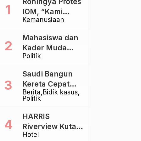
Rohingya Protes
IOM, “Kami
Kemanusiaan
dibiarkan Mati
Pelan – Pelan”
Mahasiswa dan
Kader Muda
Politik
Ramaikan Forum
Kebangsaan
Saudi Bangun
Golkar di
Kereta Cepat
Singaraja
Berita
Bidik kasus
Rp112 Triliun,
Politik
Indonesia Kaji
Proyek Rp116
HARRIS
Triliun yang
Riverview Kuta
Baru Sampai
Hotel
Bali Tawarkan