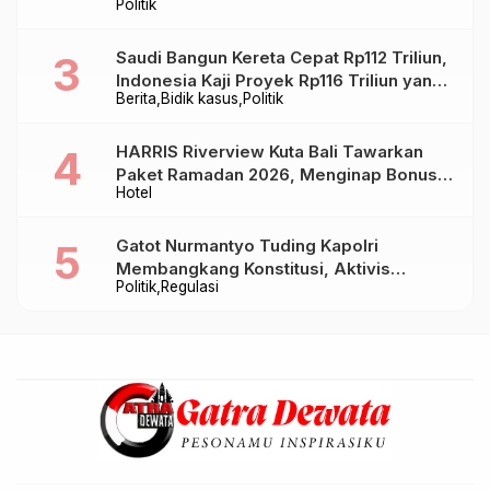
Politik
Saudi Bangun Kereta Cepat Rp112 Triliun,
Indonesia Kaji Proyek Rp116 Triliun yang
Berita
Bidik kasus
Politik
Baru Sampai Bandung
HARRIS Riverview Kuta Bali Tawarkan
Paket Ramadan 2026, Menginap Bonus
Hotel
Takjil hingga Bukber Mulai Rp88.888
Gatot Nurmantyo Tuding Kapolri
Membangkang Konstitusi, Aktivis
Politik
Regulasi
Tegaskan Polri Tak Punya Sejarah
Berkhianat pada Presiden