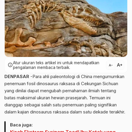
Atur ukuran teks artikel ini untuk mendapatkan
text_increase
info
text_decrease
pengalaman membaca terbaik.
DENPASAR
-Para ahli paleontologi di China mengumumkan
penemuan fosil dinosaurus raksasa di Cekungan Sichuan
yang dinilai dapat mengubah pemahaman ilmiah tentang
batas maksimal ukuran hewan prasejarah. Temuan ini
dianggap sebagai salah satu penemuan paling signifikan
dalam kajian dinosaurus raksasa dalam satu dekade terakhir.
Baca juga:
Kisah Ekstrem Surinam Toad! Ibu Katak yang