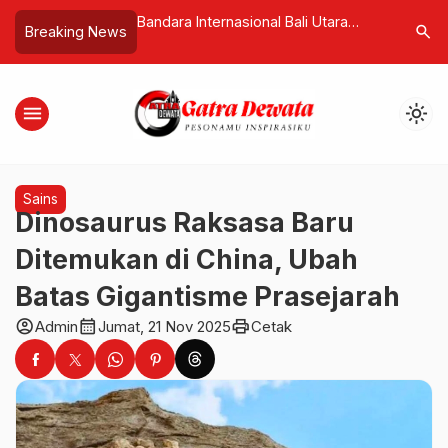
ternasional Bali Utara
BULOG Tegaskan Komitmen
Seri
search
Breaking News
unci Peningkatan
Perkuat Ketahanan Pangan Nasional
Man
 Indonesia Timur dan
dalam Kunjungan Kerja Panja RUU
Sing
 Penerbangan
Pangan di Bali
menu
light_mode
Sains
Dinosaurus Raksasa Baru
Ditemukan di China, Ubah
Batas Gigantisme Prasejarah
account_circle
calendar_month
print
Admin
Jumat, 21 Nov 2025
Cetak