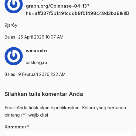
graph.org/Coinbase-04-13?
hs=aff337f5bf491cddb8f0f498c48d3ba9& 💵
9jsr6y
Balas
25 April 2026 10:07 AM
winxoxhx
asklong.ru
Balas
9 Februari 2026 1:22 AM
Silahkan tulis komentar Anda
Email Anda tidak akan dipublikasikan. Kolom yang bertanda
bintang (*) wajib diisi
Komentar*