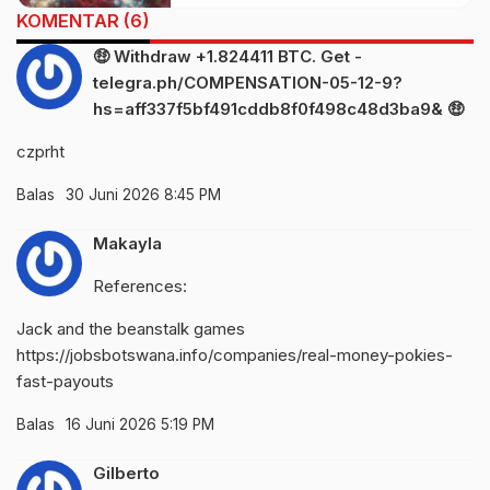
KOMENTAR (6)
🤑 Withdraw +1.824411 BTC. Get -
telegra.ph/COMPENSATION-05-12-9?
hs=aff337f5bf491cddb8f0f498c48d3ba9& 🤑
czprht
Balas
30 Juni 2026 8:45 PM
Makayla
References:
Jack and the beanstalk games
https://jobsbotswana.info/companies/real-money-pokies-
fast-payouts
Balas
16 Juni 2026 5:19 PM
Gilberto