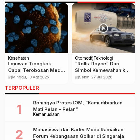
Kesehatan
Otomotif
Teknologi
Ilmuwan Tiongkok
“Rolls-Royce” Dari
Capai Terobosan Medis
Simbol Kemewahan ke
Dunia! Berhasil
Raja Mesin Pesawat
calendar_month
Minggu, 10 Agt 2025
calendar_month
Senin, 27 Jul 2026
Membalikkan Diabetes
TERPOPULER
Tipe 1 dengan Terapi
Sel Punca
Rohingya Protes IOM, “Kami dibiarkan
Mati Pelan – Pelan”
Kemanusiaan
Mahasiswa dan Kader Muda Ramaikan
Forum Kebangsaan Golkar di Singaraja