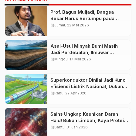
Prof. Bagus Muljadi, Bangsa
Besar Harus Bertumpu pada
Warisan Intelektual Leluhur
calendar_month
Jumat, 22 Mei 2026
Asal-Usul Minyak Bumi Masih
Jadi Perdebatan, Ilmuwan
Ungkap Fakta Geologi yang
calendar_month
Minggu, 17 Mei 2026
Jarang Dipahami
Superkonduktor Dinilai Jadi Kunci
Efisiensi Listrik Nasional, Dukung
Target Ambisius RUPTL PLN
calendar_month
Rabu, 22 Apr 2026
2025–2034
Sains Ungkap Keunikan Darah
Haid! Bukan Limbah, Kaya Protein
Regeneratif
calendar_month
Sabtu, 31 Jan 2026