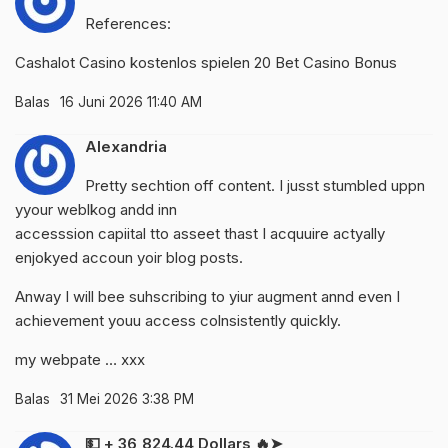
References:
Cashalot Casino kostenlos spielen
20 Bet Casino Bonus
Balas
16 Juni 2026 11:40 AM
Alexandria
Pretty sechtion off content. I jusst stumbled uppn
yyour weblkog andd inn
accesssion capiital tto asseet thast I acquuire actyally
enjokyed accoun yoir blog posts.
Anway I will bee suhscribing to yiur augment annd even I
achievement youu access colnsistently quickly.
my webpate …
xxx
Balas
31 Mei 2026 3:38 PM
💵 + 36,824.44 Dollars 🔥➤