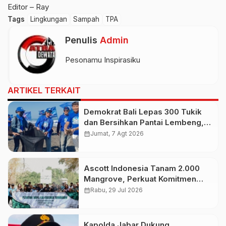
Editor – Ray
Tags
Lingkungan
Sampah
TPA
Penulis
Admin
Pesonamu Inspirasiku
ARTIKEL TERKAIT
Demokrat Bali Lepas 300 Tukik
dan Bersihkan Pantai Lembeng,
Perkuat Gerakan Langit Biru
calendar_month
Jumat, 7 Agt 2026
Indonesia Asri
Ascott Indonesia Tanam 2.000
Mangrove, Perkuat Komitmen
Jaga Ekosistem Pesisir
calendar_month
Rabu, 29 Jul 2026
Kapolda Jabar Dukung