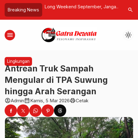
rdhani: Koruptor
Long Weekend September, Jangan
Keras! A
search
Breaking News
 Program Makan
Lewatkan Keseruan di Trans Studio
Tangan A
Jangan Dikorbankan
Theme Park Bali!
menu
light_mode
Lingkungan
Antrean Truk Sampah
Mengular di TPA Suwung
hingga Arah Serangan
account_circle
calendar_month
print
Admin
Kamis, 5 Mar 2026
Cetak