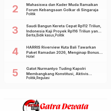
Mahasiswa dan Kader Muda Ramaikan
Forum Kebangsaan Golkar di Singaraja
Politik
Saudi Bangun Kereta Cepat Rp112 Triliun,
Indonesia Kaji Proyek Rp116 Triliun yang
Berita
Bidik kasus
Politik
Baru Sampai Bandung
HARRIS Riverview Kuta Bali Tawarkan
Paket Ramadan 2026, Menginap Bonus
Hotel
Takjil hingga Bukber Mulai Rp88.888
Gatot Nurmantyo Tuding Kapolri
Membangkang Konstitusi, Aktivis
Politik
Regulasi
Tegaskan Polri Tak Punya Sejarah
Berkhianat pada Presiden