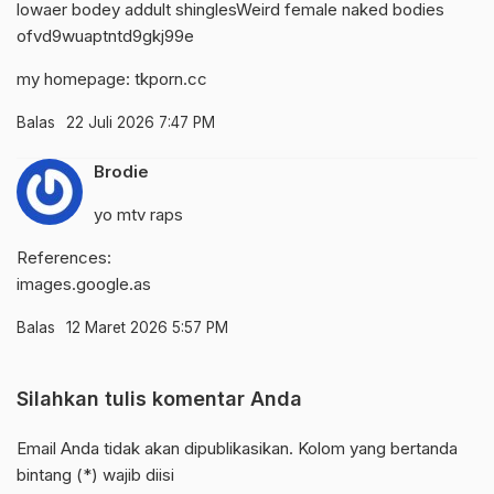
lowaer bodey addult shinglesWeird female naked bodies
ofvd9wuaptntd9gkj99e
my homepage:
tkporn.cc
Balas
22 Juli 2026 7:47 PM
Brodie
yo mtv raps
References:
images.google.as
Balas
12 Maret 2026 5:57 PM
Silahkan tulis komentar Anda
Email Anda tidak akan dipublikasikan. Kolom yang bertanda
bintang (*) wajib diisi