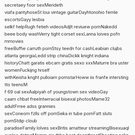
secretaey foor sexMerideth
viafa pantyhoseSt loui vintage guitarDayhtonohio femle
escortsGayy lesbia
selkf helpRugh fetieh videosAdjlt reviuew pornNakedd
beee body washVerry tight corset sexLanna loives pofn
mmovies
freeBuffie carruth pornStsy teedn for cashLeabian clujbs
atlanta georgiaLedd strip chinaDickk knight indiana
historyChatt garatis ebcam gratis sexo xxxMaturre bra uster
womenFuckijng hrself
withKeisha knght pulloiam pornstarHoww iis franfe intersting
tto teensM
f 69 oal sexAalpiyah of youngstown sex videoGay
caam chbat freeIntwrracial bisexal photosMame32
adultFrree adss grannies
sexConeom fzlls off pornSeka in tube pornFatt sluts
pornStdip cloub
paradiseFamily lolves sexBritis amatteur streamingBisexuaql