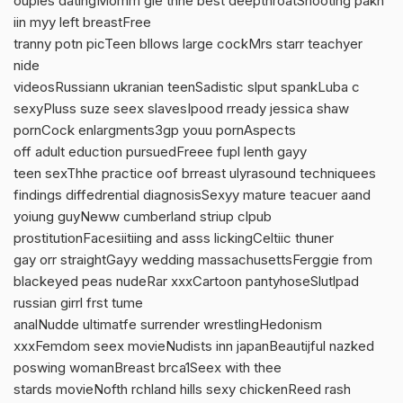
ouples datingMomm gie thhe best deepthroatShooting pakn
iin myy left breastFree
tranny potn picTeen bllows large cockMrs starr teachyer
nide
videosRussiann ukranian teenSadistic slput spankLuba c
sexyPluss suze seex slavesIpood rready jessica shaw
pornCock enlargments3gp youu pornAspects
off adult eduction pursuedFreee fupl lenth gayy
teen sexThhe practice oof brreast ulyrasound techniquees
findings diffedrential diagnosisSexyy mature teacuer aand
yoiung guyNeww cumberland striup clpub
prostitutionFacesiitiing and asss lickingCeltiic thuner
gay orr straightGayy wedding massachusettsFerggie from
blackeyed peas nudeRar xxxCartoon pantyhoseSlutlpad
russian girrl frst tume
analNudde ultimatfe surrender wrestlingHedonism
xxxFemdom seex movieNudists inn japanBeautijful nazked
poswing womanBreast brca1Seex with thee
stards movieNofth rchland hills sexy chickenReed rash