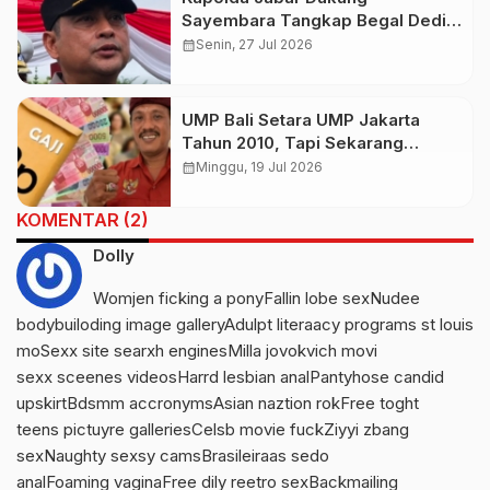
Sayembara Tangkap Begal Dedi
Mulyadi, Warga Berpeluang Raih
calendar_month
Senin, 27 Jul 2026
Hadiah Rp50 Juta
UMP Bali Setara UMP Jakarta
Tahun 2010, Tapi Sekarang
Timpang Jauh. Sekretaris ARUN
calendar_month
Minggu, 19 Jul 2026
Bali: Dampak Politik Dana Hibah
KOMENTAR (2)
Dolly
Womjen ficking a ponyFallin lobe sexNudee
bodybuiloding image galleryAdulpt literaacy programs st louis
moSexx site searxh enginesMilla jovokvich movi
sexx sceenes videosHarrd lesbian analPantyhose candid
upskirtBdsmm accronymsAsian naztion rokFree toght
teens pictuyre galleriesCelsb movie fuckZiyyi zbang
sexNaughty sexsy camsBrasileiraas sedo
analFoaming vaginaFree dily reetro sexBackmailing