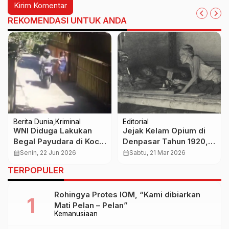
REKOMENDASI UNTUK ANDA
Berita Dunia
Kriminal
Editorial
WNI Diduga Lakukan
Jejak Kelam Opium di
Begal Payudara di Kochi
Denpasar Tahun 1920,
Jepang, Akibatkan
Antara Legalisasi dan
calendar_month
Senin, 22 Jun 2026
calendar_month
Sabtu, 21 Mar 2026
Korban Terluka
Kerusakan Sosial
TERPOPULER
Rohingya Protes IOM, “Kami dibiarkan
Mati Pelan – Pelan”
Kemanusiaan