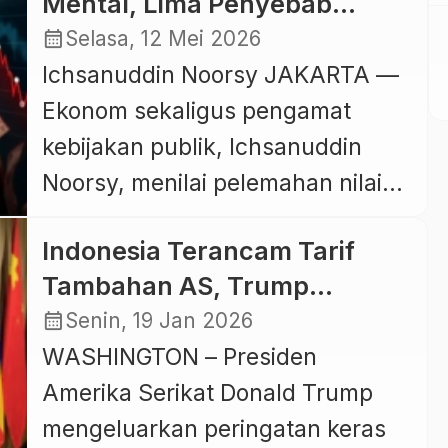
Mental, Lima Penyebab
respons positif dari investor
Jatuhnya Rupiah
calendar_month
Selasa, 12 Mei 2026
internasional. Dalam sebuah
Ichsanuddin Noorsy JAKARTA —
festival finansial yang digelar
Ekonom sekaligus pengamat
secara daring dari Yogyakarta,
kebijakan publik, Ichsanuddin
Jumat (22/5/2026), Purbaya
Noorsy, menilai pelemahan nilai
mengungkapkan pemerintah
tukar rupiah bukan semata-mata
berhasil menghimpun dana
Indonesia Terancam Tarif
dipengaruhi faktor pasar dan
sekitar US$3,4 miliar dari
Tambahan AS, Trump
kondisi global, melainkan akibat
penerbitan global bond pekan […]
Tegaskan BRICS Ingin
calendar_month
Senin, 19 Jan 2026
persoalan struktural yang telah
Hancurkan Dolar
WASHINGTON – Presiden
lama mengakar dalam sistem
Amerika Serikat Donald Trump
ekonomi Indonesia. Dalam
mengeluarkan peringatan keras
tulisannya bertajuk “Realitas Pahit