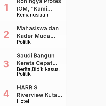
Rohingya Protes
IOM, “Kami
Kemanusiaan
dibiarkan Mati
Pelan – Pelan”
Mahasiswa dan
Kader Muda
Politik
Ramaikan Forum
Kebangsaan
Saudi Bangun
Golkar di
Kereta Cepat
Singaraja
Berita
Bidik kasus
Rp112 Triliun,
Politik
Indonesia Kaji
Proyek Rp116
HARRIS
Triliun yang
Riverview Kuta
Baru Sampai
Hotel
Bali Tawarkan