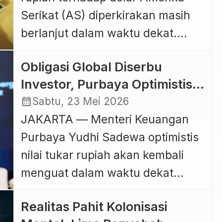
Serikat (AS) diperkirakan masih
berlanjut dalam waktu dekat.
Analis komoditas dan mata uang
Obligasi Global Diserbu
Ibrahim Assuaibi memprediksi
Investor, Purbaya Optimistis
kurs dolar AS berpotensi
Rupiah Kembali Menguat
calendar_month
Sabtu, 23 Mei 2026
menembus level Rp18.000 hingga
JAKARTA — Menteri Keuangan
Rp18.200 apabila tekanan
Purbaya Yudhi Sadewa optimistis
terhadap rupiah tidak mereda
nilai tukar rupiah akan kembali
pada pekan depan. Menurut
menguat dalam waktu dekat
Ibrahim, level Rp18.000 per dolar
setelah penerbitan surat utang
AS kini sudah berada di depan
Realitas Pahit Kolonisasi
global pemerintah mendapat
[…]