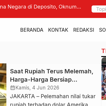
na Negara di Deposito, Oknum
BTID d
 Diduga Cari Bunga dari Uang
Pelesta
2026
BERANDA
KONTAK
REDAKSI
SO
T
Saat Rupiah Terus Melemah,
Harga-Harga Bersiap
Menghajar Kantong Rakyat
calendar_month
Kamis, 4 Jun 2026
JAKARTA – Pelemahan nilai tukar
rupiah terhadap dolar Amerika