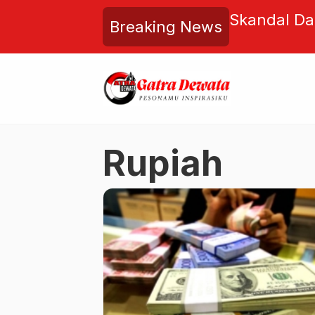
ung Naik ke Tahap
Skandal Da
Breaking News
enteri LH Tegaskan
Pemerintah
mpah Bali Tak Bisa Lagi
Rakyat!
Rupiah