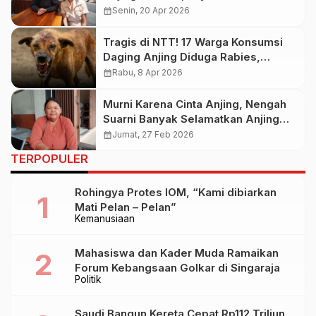
Satwa Indonesia Tegaskan Aksi
calendar_month
Senin, 20 Apr 2026
Nyata
Tragis di NTT! 17 Warga Konsumsi
Daging Anjing Diduga Rabies,
Otoritas Kesehatan Bergerak Cepat
calendar_month
Rabu, 8 Apr 2026
Murni Karena Cinta Anjing, Nengah
Suarni Banyak Selamatkan Anjing
Terlantar
calendar_month
Jumat, 27 Feb 2026
TERPOPULER
Rohingya Protes IOM, “Kami dibiarkan
Mati Pelan – Pelan”
Kemanusiaan
Mahasiswa dan Kader Muda Ramaikan
Forum Kebangsaan Golkar di Singaraja
Politik
Saudi Bangun Kereta Cepat Rp112 Triliun,