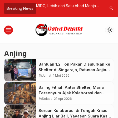
k Bergerak, Mati
MIDO, Lebih dari Satu Abad Menjaga
Pengeroy
search
Breaking News
sia Mesin Hidup
Presisi, Inovasi, dan Warisan
Minahasa
Arsitektur Dunia
Penegaka
Mafia BB
menu
light_mode
Anjing
Bantuan 1,2 Ton Pakan Disalurkan ke
Shelter di Singaraja, Ratusan Anjing
Rescue Terbantu
calendar_month
Jumat, 1 Mei 2026
Saling Fitnah Antar Shelter, Maria
Tersenyum Ajak Kolaborasi dan
Saling Bantu
calendar_month
Selasa, 21 Apr 2026
Seruan Kolaborasi di Tengah Krisis
Anjing Liar Bali, Yayasan Suara Kasih