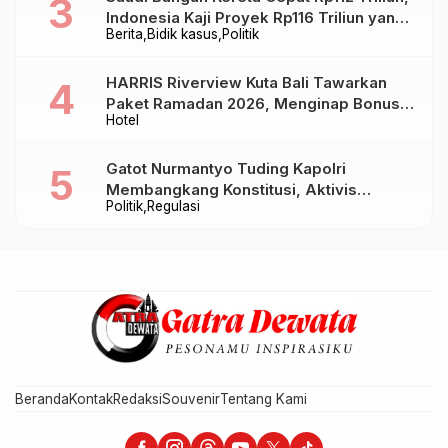
Indonesia Kaji Proyek Rp116 Triliun yang
Berita
Bidik kasus
Politik
Baru Sampai Bandung
HARRIS Riverview Kuta Bali Tawarkan
Paket Ramadan 2026, Menginap Bonus
Hotel
Takjil hingga Bukber Mulai Rp88.888
Gatot Nurmantyo Tuding Kapolri
Membangkang Konstitusi, Aktivis
Politik
Regulasi
Tegaskan Polri Tak Punya Sejarah
Berkhianat pada Presiden
Beranda
Kontak
Redaksi
Souvenir
Tentang Kami