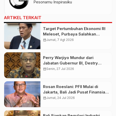
Pesonamu Inspirasiku
ARTIKEL TERKAIT
Target Pertumbuhan Ekonomi RI
Meleset, Purbaya Salahkan
Lonjakan Harga Minyak Dunia
calendar_month
Jumat, 7 Agt 2026
Perry Warjiyo Mundur dari
Jabatan Gubernur BI, Destry
Damayanti Ditunjuk Jadi
calendar_month
Senin, 27 Jul 2026
Pelaksana Tugas
Rosan Roeslani: PFII Mulai di
Jakarta, Bali Jadi Pusat Finansial
Global Bertahap
calendar_month
Jumat, 24 Jul 2026
Bali Siapkan Regulasi Industri