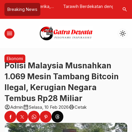
a Ratu Amerika,
Tarawih Berdekatan dengan Nyepi,
HARRIS H
search
Breaking News
 yang Pernah
PWNU Bali Ajak Umat Islam
Gaya Hid
a
Utamakan Toleransi
Program H
menu
light_mode
Ekonomi
Polisi Malaysia Musnahkan
1.069 Mesin Tambang Bitcoin
Ilegal, Kerugian Negara
Tembus Rp28 Miliar
account_circle
calendar_month
print
Admin
Selasa, 10 Feb 2026
Cetak