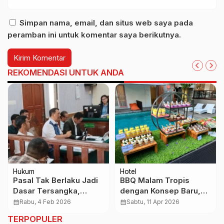
Simpan nama, email, dan situs web saya pada
peramban ini untuk komentar saya berikutnya.
REKOMENDASI UNTUK ANDA
Hukum
Hotel
Pasal Tak Berlaku Jadi
BBQ Malam Tropis
Dasar Tersangka,
dengan Konsep Baru,
Kuasa Hukum GPS:
HARRIS Sunset Road
calendar_month
Rabu, 4 Feb 2026
calendar_month
Sabtu, 11 Apr 2026
Seharusnya Berhenti
Tawarkan Sensasi
TERPOPULER
Demi Hukum
Kuliner Lebih Meriah