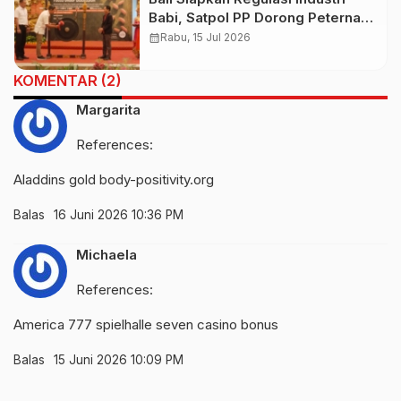
Babi, Satpol PP Dorong Peternak
Lebih Sejahtera
calendar_month
Rabu, 15 Jul 2026
KOMENTAR (2)
Margarita
References:
Aladdins gold
body-positivity.org
Balas
16 Juni 2026 10:36 PM
Michaela
References:
America 777 spielhalle
seven casino bonus
Balas
15 Juni 2026 10:09 PM