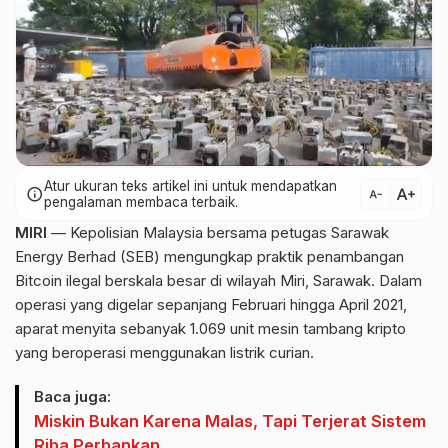
Atur ukuran teks artikel ini untuk mendapatkan
text_increase
info
text_decrease
pengalaman membaca terbaik.
MIRI
— Kepolisian Malaysia bersama petugas Sarawak
Energy Berhad (SEB) mengungkap praktik penambangan
Bitcoin ilegal berskala besar di wilayah Miri, Sarawak. Dalam
operasi yang digelar sepanjang Februari hingga April 2021,
aparat menyita sebanyak 1.069 unit mesin tambang kripto
yang beroperasi menggunakan listrik curian.
Baca juga:
Miskin Bukan Karena Malas, Tapi Terjerat Sistem
Riba Perbankan