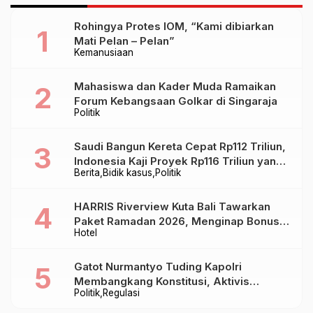
Rohingya Protes IOM, “Kami dibiarkan
Mati Pelan – Pelan”
Kemanusiaan
Mahasiswa dan Kader Muda Ramaikan
Forum Kebangsaan Golkar di Singaraja
Politik
Saudi Bangun Kereta Cepat Rp112 Triliun,
Indonesia Kaji Proyek Rp116 Triliun yang
Berita
Bidik kasus
Politik
Baru Sampai Bandung
HARRIS Riverview Kuta Bali Tawarkan
Paket Ramadan 2026, Menginap Bonus
Hotel
Takjil hingga Bukber Mulai Rp88.888
Gatot Nurmantyo Tuding Kapolri
Membangkang Konstitusi, Aktivis
Politik
Regulasi
Tegaskan Polri Tak Punya Sejarah
Berkhianat pada Presiden