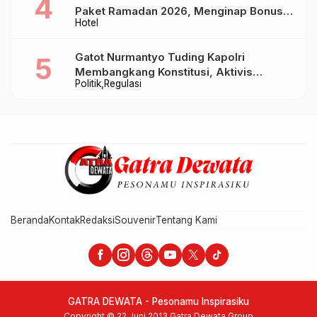
Paket Ramadan 2026, Menginap Bonus
Hotel
Takjil hingga Bukber Mulai Rp88.888
Gatot Nurmantyo Tuding Kapolri
Membangkang Konstitusi, Aktivis
Politik
Regulasi
Tegaskan Polri Tak Punya Sejarah
Berkhianat pada Presiden
Beranda
Kontak
Redaksi
Souvenir
Tentang Kami
GATRA DEWATA - Pesonamu Inspirasiku
Copyright © 22 Juni 2013 Gatra Dewata Group