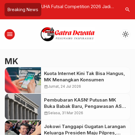
l Nino, Perintahkan
UHA Futsal Competition 2026 Jadi
Sesepuh S
search
Breaking News
ingan dan Karhutla
Ajang Pererat Solidaritas Pelaku
Ratih Tut
Perhotelan di Ubud
Pengabdi
menu
light_mode
MK
Kuota Internet Kini Tak Bisa Hangus,
MK Menangkan Konsumen
calendar_month
Jumat, 24 Jul 2026
Pembubaran KASN! Putusan MK
Buka Babak Baru, Pengawasan ASN
di Ujung Ujian
calendar_month
Selasa, 31 Mar 2026
Jokowi Tanggapi Gugatan Larangan
Keluarga Presiden Maju Pilpres,