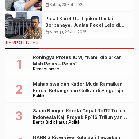
Minta Hormati Proses di MK
calendar_month
Sabtu, 28 Feb 2026
Pasal Karet UU Tipikor Dinilai
Berbahaya, Jualan Pecel Lele di
Trotoar Bisa Kena Jerat Korupsi
calendar_month
Minggu, 22 Jun 2025
TERPOPULER
Rohingya Protes IOM, “Kami dibiarkan
Mati Pelan – Pelan”
Kemanusiaan
Mahasiswa dan Kader Muda Ramaikan
Forum Kebangsaan Golkar di Singaraja
Politik
Saudi Bangun Kereta Cepat Rp112 Triliun,
Indonesia Kaji Proyek Rp116 Triliun yang
Berita
Bidik kasus
Politik
Baru Sampai Bandung
HARRIS Riverview Kuta Bali Tawarkan