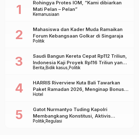
Rohingya Protes IOM, “Kami dibiarkan
Mati Pelan – Pelan”
Kemanusiaan
Mahasiswa dan Kader Muda Ramaikan
Forum Kebangsaan Golkar di Singaraja
Politik
Saudi Bangun Kereta Cepat Rp112 Triliun,
Indonesia Kaji Proyek Rp116 Triliun yang
Berita
Bidik kasus
Politik
Baru Sampai Bandung
HARRIS Riverview Kuta Bali Tawarkan
Paket Ramadan 2026, Menginap Bonus
Hotel
Takjil hingga Bukber Mulai Rp88.888
Gatot Nurmantyo Tuding Kapolri
Membangkang Konstitusi, Aktivis
Politik
Regulasi
Tegaskan Polri Tak Punya Sejarah
Berkhianat pada Presiden