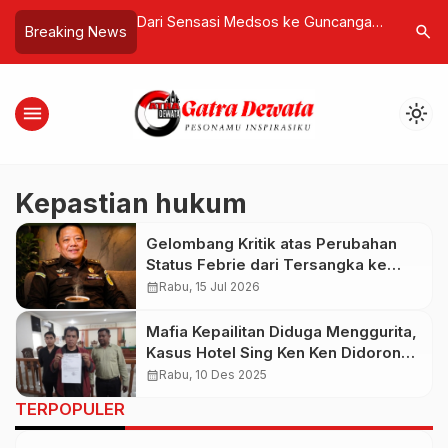
ih Oelasin Mandek,
Dari Sensasi Medsos ke Guncangan
Lima Pila
search
Breaking News
sesuaian RAB
Geopolitik, Penangkapan Nicolás
Kehidupa
Maduro Mengubah Peta Politik
Amerika Latin
menu
light_mode
Kepastian hukum
Gelombang Kritik atas Perubahan
Status Febrie dari Tersangka ke
Saksi
calendar_month
Rabu, 15 Jul 2026
Mafia Kepailitan Diduga Menggurita,
Kasus Hotel Sing Ken Ken Didorong
Naik ke Bareskrim
calendar_month
Rabu, 10 Des 2025
TERPOPULER