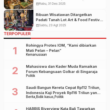
Herbal Jawa dalam Pengalaman
calendar_month
Rabu, 31 Des 2025
Menginap
Ribuan Wisatawan Ditargetkan
Padati Tanah Lot Art & Food Festival
2025
calendar_month
Sabtu, 23 Agt 2025
TERPOPULER
Rohingya Protes IOM, “Kami dibiarkan
Mati Pelan – Pelan”
Kemanusiaan
Mahasiswa dan Kader Muda Ramaikan
Forum Kebangsaan Golkar di Singaraja
Politik
Saudi Bangun Kereta Cepat Rp112 Triliun,
Indonesia Kaji Proyek Rp116 Triliun yang
Berita
Bidik kasus
Politik
Baru Sampai Bandung
HARRIS Riverview Kuta Bali Tawarkan