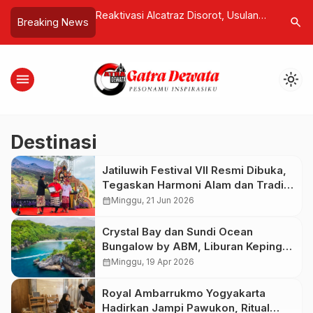
eri LH Sepakat
Reaktivasi Alcatraz Disorot, Usulan
Wilson L
search
Breaking News
ali, Penyelesaian
Anggaran Rp2,4 Triliun Tuai
Besar Rus
 Diyakini Redam
Perdebatan di AS
Bersama 
lan Hukum
menu
light_mode
Destinasi
Jatiluwih Festival VII Resmi Dibuka,
Tegaskan Harmoni Alam dan Tradisi
dalam Pariwisata Berkelanjutan
calendar_month
Minggu, 21 Jun 2026
Crystal Bay dan Sundi Ocean
Bungalow by ABM, Liburan Kepingan
Surga Tropis di Nusa Penida
calendar_month
Minggu, 19 Apr 2026
Royal Ambarrukmo Yogyakarta
Hadirkan Jampi Pawukon, Ritual