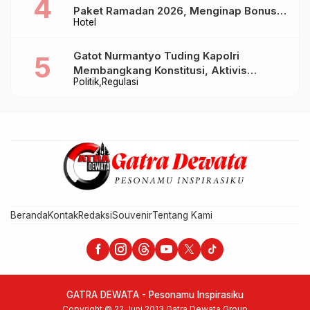
Paket Ramadan 2026, Menginap Bonus
Hotel
Takjil hingga Bukber Mulai Rp88.888
Gatot Nurmantyo Tuding Kapolri
Membangkang Konstitusi, Aktivis
Politik
Regulasi
Tegaskan Polri Tak Punya Sejarah
Berkhianat pada Presiden
Beranda
Kontak
Redaksi
Souvenir
Tentang Kami
GATRA DEWATA - Pesonamu Inspirasiku
Copyright © 22 Juni 2013 Gatra Dewata Group