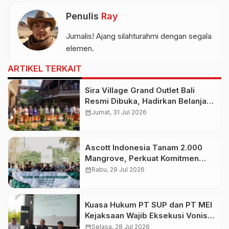
Penulis
Ray
Jurnalis! Ajang silahturahmi dengan segala
elemen.
ARTIKEL TERKAIT
Sira Village Grand Outlet Bali
Resmi Dibuka, Hadirkan Belanja
Premium dengan Live Flight
calendar_month
Jumat, 31 Jul 2026
Information
Ascott Indonesia Tanam 2.000
Mangrove, Perkuat Komitmen
Jaga Ekosistem Pesisir
calendar_month
Rabu, 29 Jul 2026
Kuasa Hukum PT SUP dan PT MEI
Kejaksaan Wajib Eksekusi Vonis
3,5 Tahun Budiman Tiang dan
calendar_month
Selasa, 28 Jul 2026