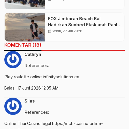
kepemilikan The Umalas
Signature Tak Berdasar Hukum
FOX Jimbaran Beach Bali
Hadirkan Sunbed Eksklusif, Pantai
Cuma 5 Menit dari Hotel
calendar_month
Senin, 27 Jul 2026
KOMENTAR (18)
Cathryn
References:
Play roulette online
infinitysolutions.ca
Balas
17 Juni 2026 12:35 AM
Silas
References:
Online Thai Casino legal
https://rich-casino.online-