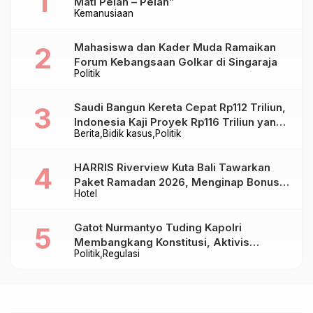
Mati Pelan – Pelan”
Kemanusiaan
Mahasiswa dan Kader Muda Ramaikan
Forum Kebangsaan Golkar di Singaraja
Politik
Saudi Bangun Kereta Cepat Rp112 Triliun,
Indonesia Kaji Proyek Rp116 Triliun yang
Berita
Bidik kasus
Politik
Baru Sampai Bandung
HARRIS Riverview Kuta Bali Tawarkan
Paket Ramadan 2026, Menginap Bonus
Hotel
Takjil hingga Bukber Mulai Rp88.888
Gatot Nurmantyo Tuding Kapolri
Membangkang Konstitusi, Aktivis
Politik
Regulasi
Tegaskan Polri Tak Punya Sejarah
Berkhianat pada Presiden