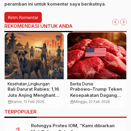
peramban ini untuk komentar saya berikutnya.
REKOMENDASI UNTUK ANDA
Kesehatan
Lingkungan
Berita Dunia
Bali Darurat Rabies: 1,16
Prabowo–Trump Teken
Juta Anjing Menghantui,
Kesepakatan Dagang
12 Nyawa Melayang Sia-
Baru, Aturan Sertifikasi
calendar_month
Kamis, 12 Feb 2026
calendar_month
Minggu, 22 Feb 2026
sia!
Halal Jadi Sorotan
TERPOPULER
Rohingya Protes IOM, “Kami dibiarkan