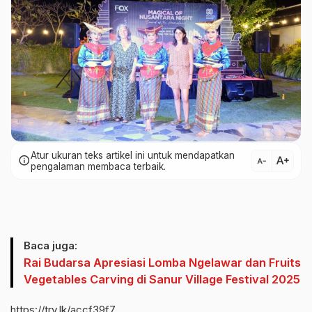
Atur ukuran teks artikel ini untuk mendapatkan
text_increase
info
text_decrease
pengalaman membaca terbaik.
Baca juga:
Rai Budarsa Apresiasi Lomba Ngelawar dan Fruits
Vegetables Carving di Sanur Village Festival 2025
https://trv.lk/accf39f7