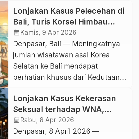
pertumbuhan kelas menengah
dalam satu ruang kreatif yang
Lonjakan Kasus Pelecehan di
yang kian aktif melakukan
terintegrasi. Residency ini
Bali, Turis Korsel Himbau
perjalanan ke luar negeri. Sebuah
dirancang sebagai […]
Warganya Waspada Saat
calendar_month
Kamis, 9 Apr 2026
studi bertajuk Empirical Study of
Berwisata ke Bali
Denpasar, Bali — Meningkatnya
Indonesian Moslem Travelers to
jumlah wisatawan asal Korea
West Europe on a Group Tour
Selatan ke Bali mendapat
menyoroti pentingnya
perhatian khusus dari Kedutaan
pemahaman terhadap kebutuhan
Besar Republik Korea di Jakarta.
spesifik wisatawan Muslim,
Lonjakan Kasus Kekerasan
Melalui pernyataan resmi, pihak
khususnya saat berkunjung ke
Seksual terhadap WNA,
Kedutaan mengapresiasi
destinasi non-Muslim di […]
Alarm Keras bagi Keamanan
calendar_month
Rabu, 8 Apr 2026
tingginya minat warganya
Pariwisata Bali
Denpasar, 8 April 2026 —
terhadap Pulau Dewata, namun