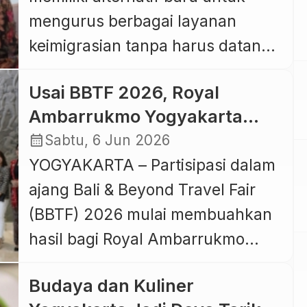
mengurus berbagai layanan
keimigrasian tanpa harus datang
ke Kantor Imigrasi di Jimbaran.
Usai BBTF 2026, Royal
Kantor Imigrasi Kelas I Khusus TPI
Ambarrukmo Yogyakarta
Ngurah Rai resmi membuka
Bidik Wisatawan Eropa Lewat
calendar_month
Sabtu, 6 Jun 2026
Immigration Lounge di Discovery
Kunjungan Agen Perjalanan
YOGYAKARTA – Partisipasi dalam
Mall Bali melalui soft opening
Slovakia
ajang Bali & Beyond Travel Fair
yang digelar pada Rabu
(BBTF) 2026 mulai membuahkan
(8/7/2026). Fasilitas ini menjadi
hasil bagi Royal Ambarrukmo
Immigration Lounge pertama di
Yogyakarta. Hotel heritage luxury
Bali yang beroperasi di […]
Budaya dan Kuliner
yang menjadi ikon pariwisata