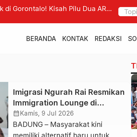
ontalo! Kisah Pilu Dua ART,
MIDO, Lebih da
an Janji Palsu
Inovasi, dan W
BERANDA
KONTAK
REDAKSI
SO
T
Imigrasi Ngurah Rai Resmikan
Immigration Lounge di
Discovery Mall Bali, Urus
calendar_month
Kamis, 9 Jul 2026
Paspor Kini Lebih Mudah
BADUNG – Masyarakat kini
memiliki alternatif baru untuk