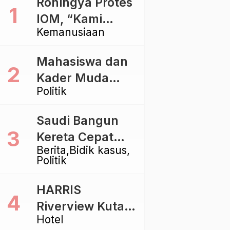
Rohingya Protes
IOM, “Kami
Kemanusiaan
dibiarkan Mati
Pelan – Pelan”
Mahasiswa dan
Kader Muda
Politik
Ramaikan Forum
Kebangsaan
Saudi Bangun
Golkar di
Kereta Cepat
Singaraja
Berita
Bidik kasus
Rp112 Triliun,
Politik
Indonesia Kaji
Proyek Rp116
HARRIS
Triliun yang
Riverview Kuta
Baru Sampai
Hotel
Bali Tawarkan