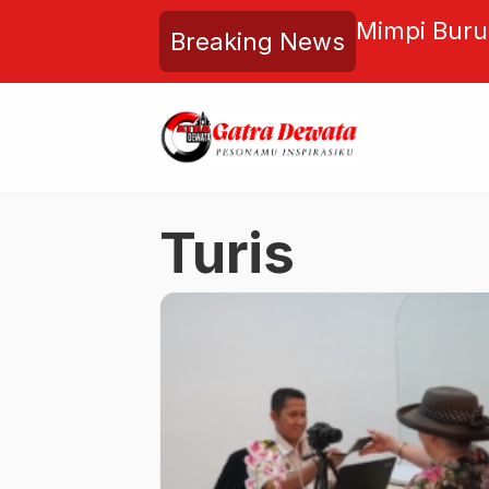
 Kemenuh Upacarai 54
Mimpi Buruk di Gor
Breaking News
ok Serati untuk
Beta dan Ana, Korb
aya
Turis