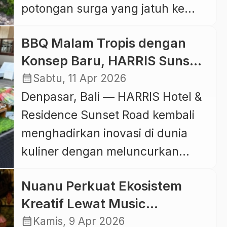
potongan surga yang jatuh ke
Partisipasi hotel bersejarah asal
bumi. “Crystal Bay”, sebuah teluk
Yogyakarta itu dalam ajang yang
BBQ Malam Tropis dengan
indah di Nusa Penida yang dikenal
berlangsung di Bali International
Konsep Baru, HARRIS Sunset
karena airnya sebening kristal.
[…]
Road Tawarkan Sensasi
calendar_month
Sabtu, 11 Apr 2026
Saat matahari mulai condong ke
Kuliner Lebih Meriah
Denpasar, Bali — HARRIS Hotel &
barat, langit perlahan berubah
Residence Sunset Road kembali
warna. Gradasi jingga, ungu, dan
menghadirkan inovasi di dunia
emas menyatu seperti lukisan
kuliner dengan meluncurkan
yang hidup. Di kejauhan, seorang
program makan malam bertajuk
[…]
Nuanu Perkuat Ekosistem
Sunset Island BBQ Night dalam
Kreatif Lewat Music
konsep terbaru yang lebih segar,
Residency, Satukan Musisi
calendar_month
Kamis, 9 Apr 2026
meriah, dan kaya cita rasa tropis.