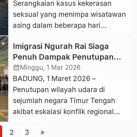
Serangkaian kasus kekerasan
sekaligus mengingatkan
seksual yang menimpa wisatawan
pentingnya kewaspadaan selama
asing dalam beberapa hari
berada di destinasi wisata
terakhir memicu kekhawatiran
tersebut. Berita sebelumnya,
Imigrasi Ngurah Rai Siaga
serius terhadap keamanan
Lonjakan Kasus Kekerasan
Penuh Dampak Penutupan
pariwisata Bali. Sedikitnya tiga
Seksual terhadap WNA, Alarm
Wilayah Udara Timur Tengah
calendar_month
Minggu, 1 Mar 2026
warga negara asing dilaporkan
Keras bagi […]
BADUNG, 1 Maret 2026 –
menjadi korban dugaan
Penutupan wilayah udara di
pemerkosaan dan pelecehan
sejumlah negara Timur Tengah
seksual di kawasan wisata utama,
akibat eskalasi konflik regional
seperti Canggu, Seminyak, dan
berdampak pada jadwal
Kuta. Berdasarkan informasi
2
3
»
penerbangan internasional,
kepolisian, kasus-kasus tersebut