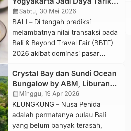
Yogyakarta Jadi Daya Tarik
Yogyakarta itu menerima
Utama, Royal Ambarrukmo
calendar_month
Sabtu, 30 Mei 2026
kunjungan sejumlah agen
Raup Minat Buyer
BALI – Di tengah prediksi
perjalanan (travel agent) asal
Mancanegara di BBTF 2026
melambatnya nilai transaksi pada
Slovakia dalam rangkaian
Bali & Beyond Travel Fair (BBTF)
program familiarization trip guna
2026 akibat dominasi pasar
memperkenalkan potensi wisata
wisatawan jarak dekat (short
dan layanan hospitality Indonesia
Crystal Bay dan Sundi Ocean
haul), Hotel Royal Ambarrukmo
kepada pasar Eropa Tengah.
Bungalow by ABM, Liburan
Yogyakarta justru mencatat
Kunjungan […]
Kepingan Surga Tropis di
calendar_month
Minggu, 19 Apr 2026
capaian menggembirakan dengan
Nusa Penida
KLUNGKUNG – Nusa Penida
tingginya minat buyer
adalah permatanya pulau Bali
internasional terhadap produk
yang belum banyak terasah,
wisata yang ditawarkannya.