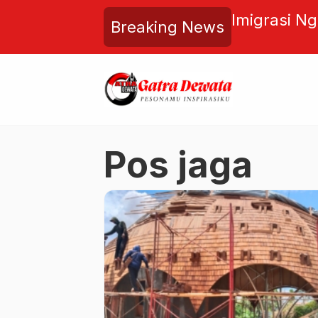
 Kemenuh Perpanjang
Imigrasi N
Breaking News
calon Perbekel
yang Ketahu
Pos jaga