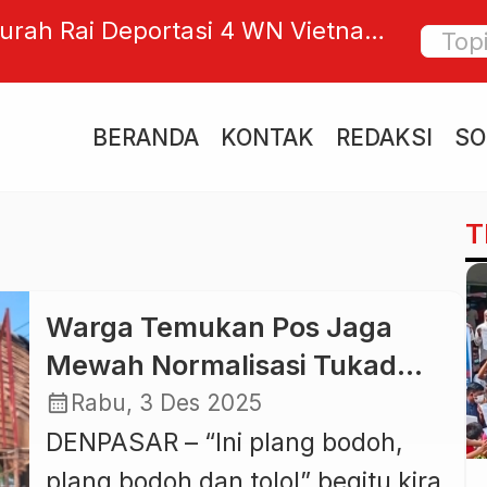
gurah Rai Deportasi 4 WN Vietnam
Keperc
an Jadi Terapis Spa Ilegal di Kuta
Jangan
Pengua
BERANDA
KONTAK
REDAKSI
SO
T
Warga Temukan Pos Jaga
Mewah Normalisasi Tukad
Ngenjung, Dugaan Buat
calendar_month
Rabu, 3 Des 2025
Kontrol Keluar Masuk
DENPASAR – “Ini plang bodoh,
plang bodoh dan tolol” begitu kira