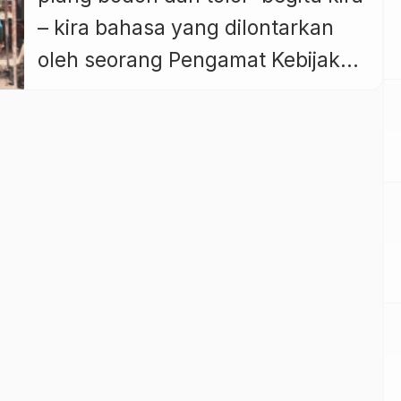
– kira bahasa yang dilontarkan
oleh seorang Pengamat Kebijakan
Publik AA Gede Agung Aryawan,
ST., (Gung De) terhadap
keberadaan Proyek Normalisasi
Tukad (Sungai) Ngenjung di Desa
Sidakarya. Bunyi plang itu,
DILARANG !! MELAKUKAN
AKTIFITAS DALAM BENTUK
APAPUN DIDALAM KAWASAN
HUTAN TAHURA NGURAH RAI
TANPA […]