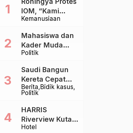
Rohingya Protes
IOM, “Kami
Kemanusiaan
dibiarkan Mati
Pelan – Pelan”
Mahasiswa dan
Kader Muda
Politik
Ramaikan Forum
Kebangsaan
Saudi Bangun
Golkar di
Kereta Cepat
Singaraja
Berita
Bidik kasus
Rp112 Triliun,
Politik
Indonesia Kaji
Proyek Rp116
HARRIS
Triliun yang
Riverview Kuta
Baru Sampai
Hotel
Bali Tawarkan