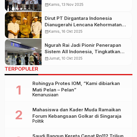
Bersama Dirgantara
calendar_month
Kamis, 13 Nov 2025
Dirut PT Dirgantara Indonesia
Dianugerahi Lencana Kehormatan
oleh Puri Ageng Blahbatuh Karena
calendar_month
Kamis, 16 Okt 2025
Berkomitmen Membangun Industri
Aviasi di Bali Utara
Ngurah Rai Jadi Pionir Penerapan
Sistem All Indonesia, Tingkatkan
Layanan Penumpang Internasional
calendar_month
Jumat, 10 Okt 2025
TERPOPULER
Rohingya Protes IOM, “Kami dibiarkan
Mati Pelan – Pelan”
Kemanusiaan
Mahasiswa dan Kader Muda Ramaikan
Forum Kebangsaan Golkar di Singaraja
Politik
Saudi Bangun Kereta Cepat Rp112 Triliun,