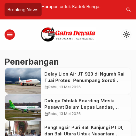
Bersatu di Bali,
Harapan untuk Kadek Bunga
Penetapan
search
Breaking News
Usung Indonesia
Berliana, Uluran Tangan
Hukum, G
h Kongres Dunia
Kemanusiaan Wujudkan Akses
Hakim Bat
Berobat Hingga Dua Tahun ke
menu
light_mode
Depan
Penerbangan
Delay Lion Air JT 923 di Ngurah Rai
Tuai Protes, Penumpang Soroti
Mahal Tiket dan Minim Kepastian
calendar_month
Rabu, 13 Mei 2026
Diduga Ditolak Boarding Meski
Pesawat Belum Lepas Landas,
Penumpang Citilink di Bali Kecewa
calendar_month
Rabu, 13 Mei 2026
Tak Diberi Solusi
Penglingsir Puri Bali Kunjungi PTDI,
dari Bali Utara Untuk Nusantara