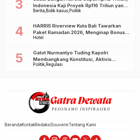
Indonesia Kaji Proyek Rp116 Triliun yang
Berita
Bidik kasus
Politik
Baru Sampai Bandung
HARRIS Riverview Kuta Bali Tawarkan
Paket Ramadan 2026, Menginap Bonus
Hotel
Takjil hingga Bukber Mulai Rp88.888
Gatot Nurmantyo Tuding Kapolri
Membangkang Konstitusi, Aktivis
Politik
Regulasi
Tegaskan Polri Tak Punya Sejarah
Berkhianat pada Presiden
Beranda
Kontak
Redaksi
Souvenir
Tentang Kami