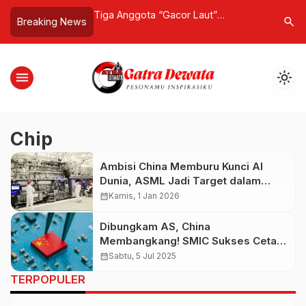
rab Saudi Tampil
Tiga Anggota “Gacor Laut”
Semangat 
search
Breaking News
Busana Adat Bali
Ditemukan Selamat Usai Menyelam,
dengan K
 Pulau Dewata
Bawa Pulang Tangkapan Melimpah
Tekankan 
Diri
menu
light_mode
Chip
Ambisi China Memburu Kunci AI
Dunia, ASML Jadi Target dalam
Perang Sunyi Teknologi Global
calendar_month
Kamis, 1 Jan 2026
Dibungkam AS, China
Membangkang! SMIC Sukses Cetak
Chip 5nm Tanpa Teknologi EUV
calendar_month
Sabtu, 5 Jul 2025
Belanda
TERPOPULER