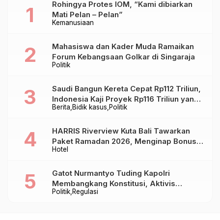
Rohingya Protes IOM, “Kami dibiarkan
Mati Pelan – Pelan”
Kemanusiaan
Mahasiswa dan Kader Muda Ramaikan
Forum Kebangsaan Golkar di Singaraja
Politik
Saudi Bangun Kereta Cepat Rp112 Triliun,
Indonesia Kaji Proyek Rp116 Triliun yang
Berita
Bidik kasus
Politik
Baru Sampai Bandung
HARRIS Riverview Kuta Bali Tawarkan
Paket Ramadan 2026, Menginap Bonus
Hotel
Takjil hingga Bukber Mulai Rp88.888
Gatot Nurmantyo Tuding Kapolri
Membangkang Konstitusi, Aktivis
Politik
Regulasi
Tegaskan Polri Tak Punya Sejarah
Berkhianat pada Presiden