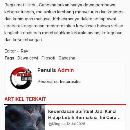
Bagi umat Hindu, Ganesha bukan hanya dewa pembawa
keberuntungan, melainkan lambang menyeluruh dari kosmos
dan kehidupan manusia. Kehadirannya dalam setiap awal
upacara keagamaan mencerminkan keyakinan bahwa setiap
langkah kehidupan membutuhkan kebijaksanaan, keteguhan,
dan keseimbangan.
Editor – Ray
Tags
Dewa dewi
Filosofi
Ganesha
Penulis
Admin
Pesonamu Inspirasiku
ARTIKEL TERKAIT
Kecerdasan Spiritual Jadi Kunci
Hidup Lebih Bermakna, Ini Cara
Melatihnya agar Lebih Tenang
calendar_month
Minggu, 12 Jul 2026
dan Bijaksana