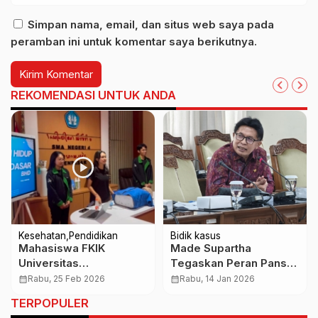
Simpan nama, email, dan situs web saya pada
peramban ini untuk komentar saya berikutnya.
REKOMENDASI UNTUK ANDA
Kesehatan
Pendidikan
Bidik kasus
Mahasiswa FKIK
Made Supartha
Universitas
Tegaskan Peran Pansus
Warmadewa Latih
TRAP dalam
calendar_month
Rabu, 25 Feb 2026
calendar_month
Rabu, 14 Jan 2026
Siswa SMAN 4
Pengawasan
TERPOPULER
Denpasar Kuasai
Pelanggaran