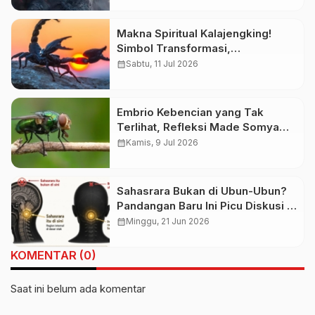
Makna Spiritual Kalajengking!
Simbol Transformasi,
Perlindungan, atau Pertanda
calendar_month
Sabtu, 11 Jul 2026
Bahaya?
Embrio Kebencian yang Tak
Terlihat, Refleksi Made Somya
Putra tentang Luka yang Tumbuh
calendar_month
Kamis, 9 Jul 2026
Diam-Diam
Sahasrara Bukan di Ubun-Ubun?
Pandangan Baru Ini Picu Diskusi di
Kalangan Spiritual
calendar_month
Minggu, 21 Jun 2026
KOMENTAR (0)
Saat ini belum ada komentar