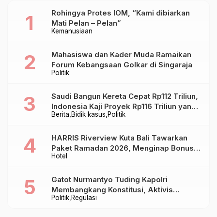
Bantuan Hidup Dasar
Pembangunan di Bali
Rohingya Protes IOM, “Kami dibiarkan
Mati Pelan – Pelan”
Kemanusiaan
Mahasiswa dan Kader Muda Ramaikan
Forum Kebangsaan Golkar di Singaraja
Politik
Saudi Bangun Kereta Cepat Rp112 Triliun,
Indonesia Kaji Proyek Rp116 Triliun yang
Berita
Bidik kasus
Politik
Baru Sampai Bandung
HARRIS Riverview Kuta Bali Tawarkan
Paket Ramadan 2026, Menginap Bonus
Hotel
Takjil hingga Bukber Mulai Rp88.888
Gatot Nurmantyo Tuding Kapolri
Membangkang Konstitusi, Aktivis
Politik
Regulasi
Tegaskan Polri Tak Punya Sejarah
Berkhianat pada Presiden