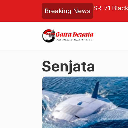
bud Klarifikasi Video
SR-71 Blac
Breaking News
 Rusak, Total Ada 15 Titik
AS yang Ta
engunjung
Senjata