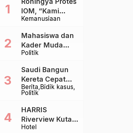
Rohingya Protes
IOM, “Kami
Kemanusiaan
dibiarkan Mati
Pelan – Pelan”
Mahasiswa dan
Kader Muda
Politik
Ramaikan Forum
Kebangsaan
Saudi Bangun
Golkar di
Kereta Cepat
Singaraja
Berita
Bidik kasus
Rp112 Triliun,
Politik
Indonesia Kaji
Proyek Rp116
HARRIS
Triliun yang
Riverview Kuta
Baru Sampai
Hotel
Bali Tawarkan