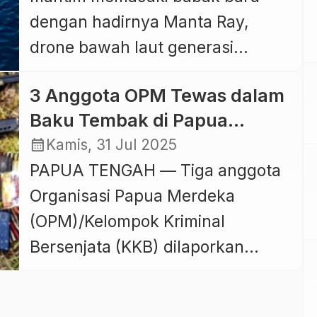
dengan hadirnya Manta Ray,
drone bawah laut generasi
terbaru yang dirancang untuk
3 Anggota OPM Tewas dalam
menempuh misi jarak jauh dan
Baku Tembak di Papua
bertahan berbulan-bulan di
Tengah
calendar_month
Kamis, 31 Jul 2025
kedalaman laut tanpa perlu awak.
PAPUA TENGAH — Tiga anggota
Drone ini baru saja menyelesaikan
Organisasi Papua Merdeka
uji coba skala penuh di perairan
(OPM)/Kelompok Kriminal
California Selatan pada awal
Bersenjata (KKB) dilaporkan
2024 dan langsung mencuri
tewas dalam kontak tembak
perhatian komunitas militer […]
dengan prajurit TNI pada Kamis,