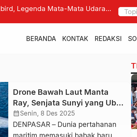
kbird, Legenda Mata-Mata Udara
Si Pisa
k Pernah Tersentuh Rudal Musuh
Jelask
BERANDA
KONTAK
REDAKSI
SO
T
Drone Bawah Laut Manta
Ray, Senjata Sunyi yang Ubah
Dasar Laut jadi Jaringan
calendar_month
Senin, 8 Des 2025
Sensor Strategis
DENPASAR – Dunia pertahanan
maritim memasuki babak baru