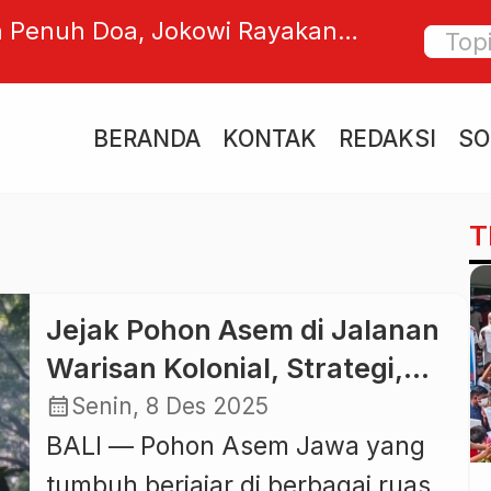
 Penuh Doa, Jokowi Rayakan
Pemeri
n ke-64 di Solo
Hidup 
Mulai 1
BERANDA
KONTAK
REDAKSI
SO
T
m
Jejak Pohon Asem di Jalanan
Warisan Kolonial, Strategi,
Fungsi, dan Manfaat yang
calendar_month
Senin, 8 Des 2025
Masih Terasa Hingga Kini
BALI — Pohon Asem Jawa yang
tumbuh berjajar di berbagai ruas