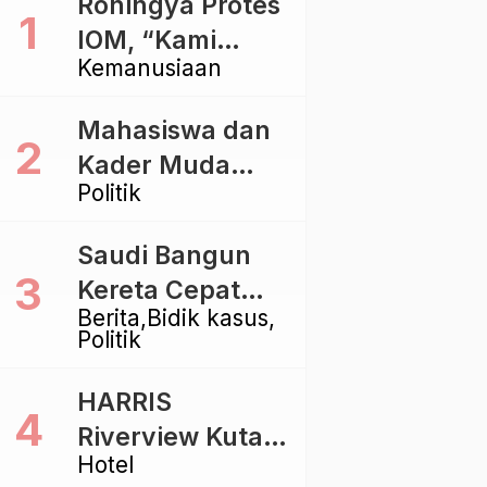
Rohingya Protes
IOM, “Kami
Kemanusiaan
dibiarkan Mati
Pelan – Pelan”
Mahasiswa dan
Kader Muda
Politik
Ramaikan Forum
Kebangsaan
Saudi Bangun
Golkar di
Kereta Cepat
Singaraja
Berita
Bidik kasus
Rp112 Triliun,
Politik
Indonesia Kaji
Proyek Rp116
HARRIS
Triliun yang
Riverview Kuta
Baru Sampai
Hotel
Bali Tawarkan