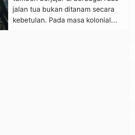
jalan tua bukan ditanam secara
kebetulan. Pada masa kolonial
Belanda, penanaman pohon ini
menjadi bagian dari strategi
infrastruktur yang dirancang
untuk menjawab kebutuhan
praktis, navigasi, hingga
keamanan perjalanan di wilayah
tropis. Dalam catatan sejarah,
pemerintah kolonial memilih Asem
Jawa karena kemampuannya
memberikan keteduhan alami […]