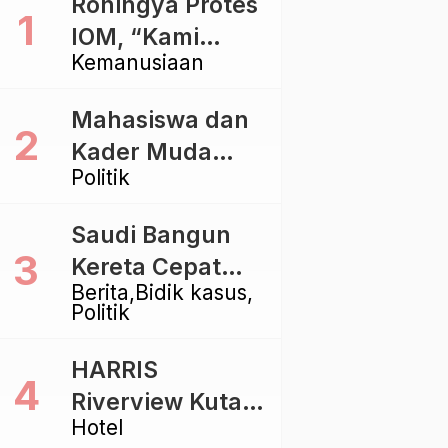
Rohingya Protes
IOM, “Kami
Kemanusiaan
dibiarkan Mati
Pelan – Pelan”
Mahasiswa dan
Kader Muda
Politik
Ramaikan Forum
Kebangsaan
Saudi Bangun
Golkar di
Kereta Cepat
Singaraja
Berita
Bidik kasus
Rp112 Triliun,
Politik
Indonesia Kaji
Proyek Rp116
HARRIS
Triliun yang
Riverview Kuta
Baru Sampai
Hotel
Bali Tawarkan