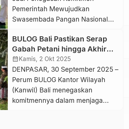
Pemerintah Mewujudkan
Swasembada Pangan Nasional
MALANG – Presiden RI Prabowo
BULOG Bali Pastikan Serap
Subianto menegaskan bahwa
Gabah Petani hingga Akhir
kesejahteraan petani harus
Tahun
calendar_month
Kamis, 2 Okt 2025
menjadi prioritas utama dalam
DENPASAR, 30 September 2025 –
pembangunan sektor pertanian
Perum BULOG Kantor Wilayah
nasional. Menurutnya, petani
(Kanwil) Bali menegaskan
merupakan ujung tombak
komitmennya dalam menjaga
ketahanan pangan sehingga
stabilitas harga dan
sudah sepatutnya memperoleh
meningkatkan kesejahteraan
penghasilan yang layak.