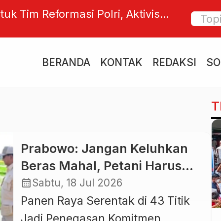
tuk Tim Reformasi Polri, Aktivis
Tiga De
m Keterlibatan Publik
Pengemu
di Med
BERANDA
KONTAK
REDAKSI
SO
T
Prabowo: Jangan Keluhkan
Beras Mahal, Petani Harus
Hidup Sejahtera
calendar_month
Sabtu, 18 Jul 2026
Panen Raya Serentak di 43 Titik
Jadi Penegasan Komitmen