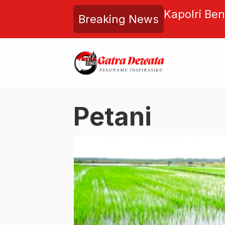
 Baru, Swiss-Belhotel
Kapolri Ben
Breaking News
Perkuat Pengalaman Tamu di
Kritik Mini
que Yogyakarta
Petani