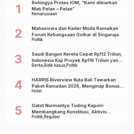
Rohingya Protes IOM, “Kami dibiarkan
Mati Pelan – Pelan”
Kemanusiaan
Mahasiswa dan Kader Muda Ramaikan
Forum Kebangsaan Golkar di Singaraja
Politik
Saudi Bangun Kereta Cepat Rp112 Triliun,
Indonesia Kaji Proyek Rp116 Triliun yang
Berita
Bidik kasus
Politik
Baru Sampai Bandung
HARRIS Riverview Kuta Bali Tawarkan
Paket Ramadan 2026, Menginap Bonus
Hotel
Takjil hingga Bukber Mulai Rp88.888
Gatot Nurmantyo Tuding Kapolri
Membangkang Konstitusi, Aktivis
Politik
Regulasi
Tegaskan Polri Tak Punya Sejarah
Berkhianat pada Presiden