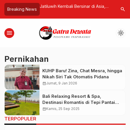
 Hadiri Konferensi
Jatiluwih Kembali Bersinar di Asia,
FBI Turun
search
Breaking News
erkait Sahara Maroko
Raih Penghargaan Internasional
Kasus Feb
r PBB
untuk Pariwisata Berkelanjutan
menu
light_mode
Pernikahan
KUHP Baru! Zina, Chat Mesra, hingga
Nikah Siri Tak Otomatis Pidana
calendar_month
Jumat, 9 Jan 2026
Bali Relaxing Resort & Spa,
Destinasi Romantis di Tepi Pantai
Tanjung Benoa
calendar_month
Kamis, 25 Sep 2025
TERPOPULER