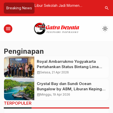
Kawasan Sempadan
Libur Sekolah Jadi Momen
Badung B
search
Breaking News
Ajik ARUN Bali Minta
Berkualitas, The Cakra Hotel
Juta bag
ntas Oknum Penerbit
Tawarkan Paket Staycation Ramah
Sembara
Keluarga
Diperketa
menu
light_mode
Penginapan
Royal Ambarrukmo Yogyakarta
Pertahankan Status Bintang Lima
Usai Lolos Audit Berkala
calendar_month
Selasa, 21 Apr 2026
Crystal Bay dan Sundi Ocean
Bungalow by ABM, Liburan Kepingan
Surga Tropis di Nusa Penida
calendar_month
Minggu, 19 Apr 2026
TERPOPULER