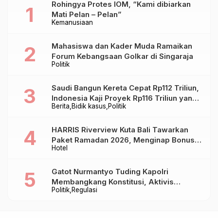
Rohingya Protes IOM, “Kami dibiarkan
Mati Pelan – Pelan”
Kemanusiaan
Mahasiswa dan Kader Muda Ramaikan
Forum Kebangsaan Golkar di Singaraja
Politik
Saudi Bangun Kereta Cepat Rp112 Triliun,
Indonesia Kaji Proyek Rp116 Triliun yang
Berita
Bidik kasus
Politik
Baru Sampai Bandung
HARRIS Riverview Kuta Bali Tawarkan
Paket Ramadan 2026, Menginap Bonus
Hotel
Takjil hingga Bukber Mulai Rp88.888
Gatot Nurmantyo Tuding Kapolri
Membangkang Konstitusi, Aktivis
Politik
Regulasi
Tegaskan Polri Tak Punya Sejarah
Berkhianat pada Presiden