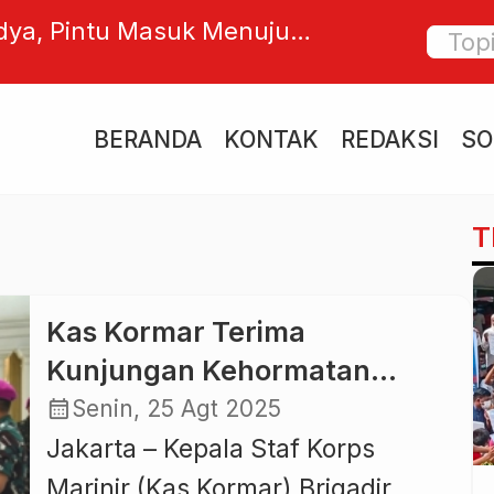
ya, Pintu Masuk Menuju
Puluha
Teologi Hindu Tradisi Bali
Gugata
BERANDA
KONTAK
REDAKSI
SO
T
Kas Kormar Terima
Kunjungan Kehormatan
Komandan Marinir Kerajaan
calendar_month
Senin, 25 Agt 2025
Belanda
Jakarta – Kepala Staf Korps
Marinir (Kas Kormar) Brigadir