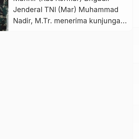
Jenderal TNI (Mar) Muhammad
Nadir, M.Tr. menerima kunjungan
kehormatan Komandan Marinir
Kerajaan Belanda, Brigade
General Ivo Moerman, di Admiral
Room, Gedung Utama Markas
Komando Korps Marinir (Mako
Kormar), Jalan Prajurit KKO
Usman dan Harun No.40,
Kwitang, Jakarta Pusat, Senin
(25/8/2025). Kunjungan ini
mewakili Panglima Korps Marinir