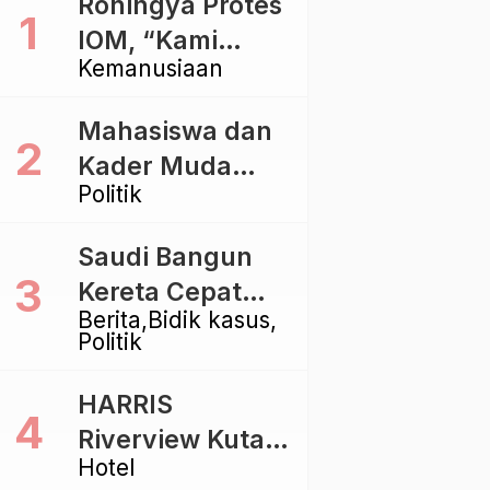
Rohingya Protes
IOM, “Kami
Kemanusiaan
dibiarkan Mati
Pelan – Pelan”
Mahasiswa dan
Kader Muda
Politik
Ramaikan Forum
Kebangsaan
Saudi Bangun
Golkar di
Kereta Cepat
Singaraja
Berita
Bidik kasus
Rp112 Triliun,
Politik
Indonesia Kaji
Proyek Rp116
HARRIS
Triliun yang
Riverview Kuta
Baru Sampai
Hotel
Bali Tawarkan