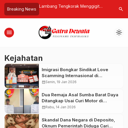
RI Terbang ke
Lambang Tengkorak Menggigit
Kresna B
search
Breaking News
easiswa Erasmus+
Bulan Sabit, Identitas Keras
Lebih Per
Kekuasaan Kerajaan Kadiri
dan Bang
menu
light_mode
Kejahatan
Imigrasi Bongkar Sindikat Love
Scamming Internasional di
Tangerang, 27 WNA Diamankan
calendar_month
Senin, 19 Jan 2026
Dua Remaja Asal Sumba Barat Daya
Ditangkap Usai Curi Motor di
Denpasar Timur
calendar_month
Rabu, 14 Jan 2026
Skandal Dana Negara di Deposito,
Oknum Pemerintah Diduga Cari