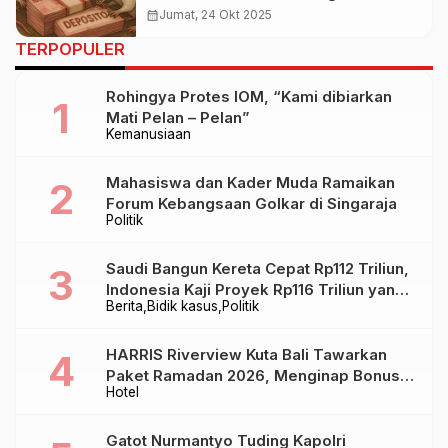
Bunga dari Uang Rakyat!
calendar_month
Jumat, 24 Okt 2025
TERPOPULER
Rohingya Protes IOM, “Kami dibiarkan
Mati Pelan – Pelan”
Kemanusiaan
Mahasiswa dan Kader Muda Ramaikan
Forum Kebangsaan Golkar di Singaraja
Politik
Saudi Bangun Kereta Cepat Rp112 Triliun,
Indonesia Kaji Proyek Rp116 Triliun yang
Berita
Bidik kasus
Politik
Baru Sampai Bandung
HARRIS Riverview Kuta Bali Tawarkan
Paket Ramadan 2026, Menginap Bonus
Hotel
Takjil hingga Bukber Mulai Rp88.888
Gatot Nurmantyo Tuding Kapolri