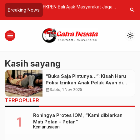
dikan PBNU Sebagai
FKPEN Bali Ajak Masyarakat Jaga
Rupiah T
search
Breaking News
” Pemerintah
Kedamaian, Tolak Isu SARA di Pulau
AS, Sent
Dewata
Sepanjan
menu
light_mode
Kasih sayang
“Buka Saja Pintunya…”: Kisah Haru
Polisi Izinkan Anak Peluk Ayah di
Balik Jeruji
calendar_month
Sabtu, 1 Nov 2025
TERPOPULER
Rohingya Protes IOM, “Kami dibiarkan
Mati Pelan – Pelan”
Kemanusiaan