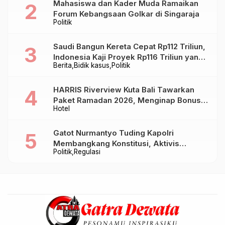
Mahasiswa dan Kader Muda Ramaikan
Forum Kebangsaan Golkar di Singaraja
Politik
Saudi Bangun Kereta Cepat Rp112 Triliun,
Indonesia Kaji Proyek Rp116 Triliun yang
Berita
Bidik kasus
Politik
Baru Sampai Bandung
HARRIS Riverview Kuta Bali Tawarkan
Paket Ramadan 2026, Menginap Bonus
Hotel
Takjil hingga Bukber Mulai Rp88.888
Gatot Nurmantyo Tuding Kapolri
Membangkang Konstitusi, Aktivis
Politik
Regulasi
Tegaskan Polri Tak Punya Sejarah
Berkhianat pada Presiden