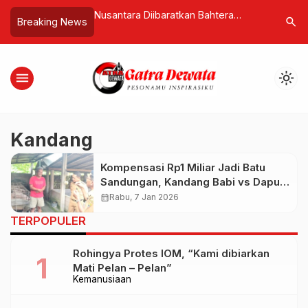
disi Menyulam
Nusantara Diibaratkan Bahtera
Panglima 
search
Breaking News
 Magrib di Bulan
Penyelamat, Seruan Jaga Persatuan
Media In
di Tengah Krisis Global
Kembali J
menu
light_mode
Kandang
Kompensasi Rp1 Miliar Jadi Batu
Sandungan, Kandang Babi vs Dapur
Makan Gratis Memanas
calendar_month
Rabu, 7 Jan 2026
TERPOPULER
Rohingya Protes IOM, “Kami dibiarkan
Mati Pelan – Pelan”
Kemanusiaan