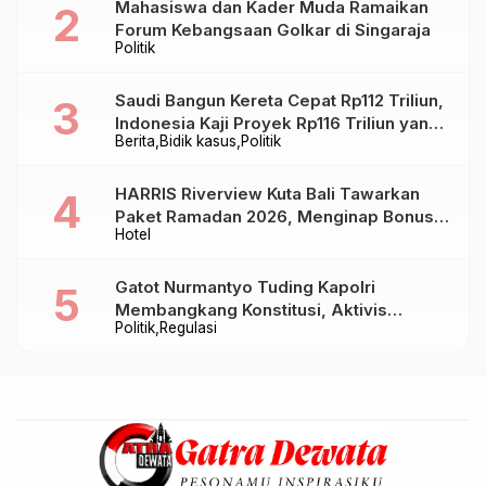
Mahasiswa dan Kader Muda Ramaikan
Forum Kebangsaan Golkar di Singaraja
Politik
Saudi Bangun Kereta Cepat Rp112 Triliun,
Indonesia Kaji Proyek Rp116 Triliun yang
Berita
Bidik kasus
Politik
Baru Sampai Bandung
HARRIS Riverview Kuta Bali Tawarkan
Paket Ramadan 2026, Menginap Bonus
Hotel
Takjil hingga Bukber Mulai Rp88.888
Gatot Nurmantyo Tuding Kapolri
Membangkang Konstitusi, Aktivis
Politik
Regulasi
Tegaskan Polri Tak Punya Sejarah
Berkhianat pada Presiden