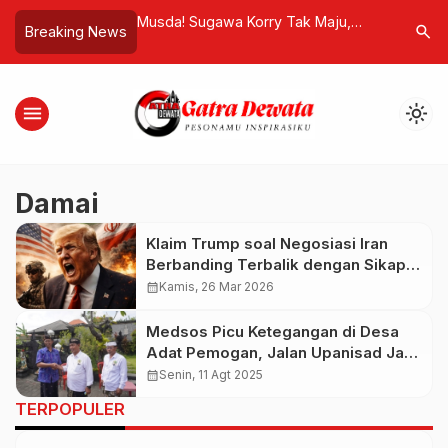
Energi Abadi” dari
Musda! Sugawa Korry Tak Maju,
Hotman Pa
search
Breaking News
esia Diam-Diam
Demer Otomatis Ketua Golkar
Fashionab
 Raksasa!
Provinsi Bali
Kesehata
menu
light_mode
Damai
Klaim Trump soal Negosiasi Iran
Berbanding Terbalik dengan Sikap
Teheran, Ketegangan Masih
calendar_month
Kamis, 26 Mar 2026
Membara
Medsos Picu Ketegangan di Desa
Adat Pemogan, Jalan Upanisad Jadi
Pilihan Damai
calendar_month
Senin, 11 Agt 2025
TERPOPULER