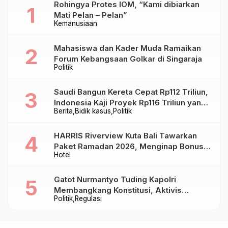
Rohingya Protes IOM, “Kami dibiarkan
Mati Pelan – Pelan”
Kemanusiaan
Mahasiswa dan Kader Muda Ramaikan
Forum Kebangsaan Golkar di Singaraja
Politik
Saudi Bangun Kereta Cepat Rp112 Triliun,
Indonesia Kaji Proyek Rp116 Triliun yang
Berita
Bidik kasus
Politik
Baru Sampai Bandung
HARRIS Riverview Kuta Bali Tawarkan
Paket Ramadan 2026, Menginap Bonus
Hotel
Takjil hingga Bukber Mulai Rp88.888
Gatot Nurmantyo Tuding Kapolri
Membangkang Konstitusi, Aktivis
Politik
Regulasi
Tegaskan Polri Tak Punya Sejarah
Berkhianat pada Presiden