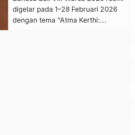
digelar pada 1–28 Februari 2026
dengan tema “Atma Kerthi:
Udiana Purnaning Jiwa”. Kegiatan
ini diselenggarakan serentak di
seluruh Bali, menghadirkan
berbagai lomba, pementasan
seni, konservasi lontar, serta
pameran teknologi Bahasa,
Aksara, dan Sastra Bali untuk
memperkuat jati diri Krama Bali.
Kegiatan ini bertujuan untuk
melestarikan […]