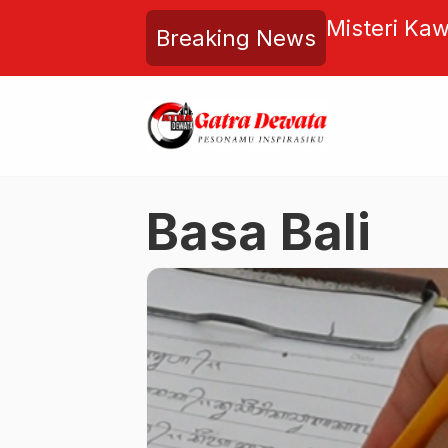
tik Somasi Demokrat, SBY
Misteri Ka
Breaking News
rsikap Negarawan dalam
Penjaga Ra
Jokowi
Tahanan
Basa Bali