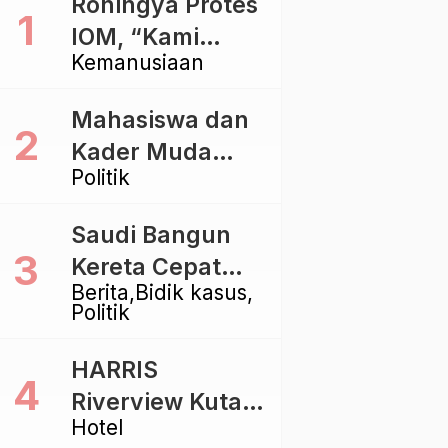
Rohingya Protes
IOM, “Kami
Kemanusiaan
dibiarkan Mati
Pelan – Pelan”
Mahasiswa dan
Kader Muda
Politik
Ramaikan Forum
Kebangsaan
Saudi Bangun
Golkar di
Kereta Cepat
Singaraja
Berita
Bidik kasus
Rp112 Triliun,
Politik
Indonesia Kaji
Proyek Rp116
HARRIS
Triliun yang
Riverview Kuta
Baru Sampai
Hotel
Bali Tawarkan