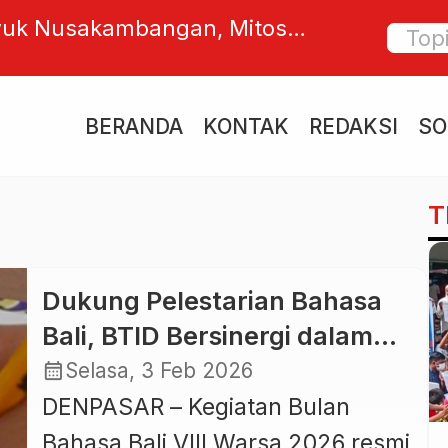
wuk Nusakambangan, Mitos
Raja Ke
ksasa yang Menakutkan Para
Massal
Tradisi
BERANDA
KONTAK
REDAKSI
SO
T
Dukung Pelestarian Bahasa
Bali, BTID Bersinergi dalam
Bulan Bahasa Bali VIII di
calendar_month
Selasa, 3 Feb 2026
Serangan
DENPASAR – Kegiatan Bulan
Bahasa Bali VIII Warsa 2026 resmi