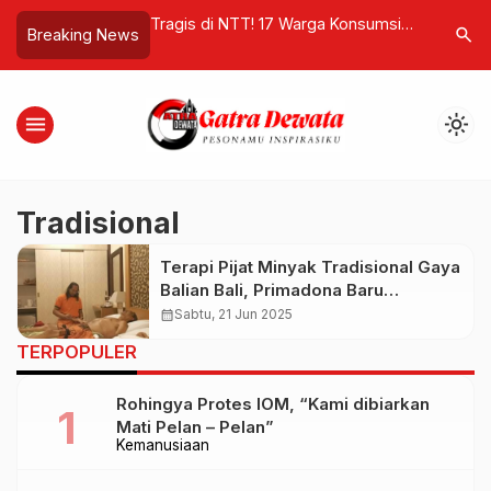
ng Naik ke Tahap
Tragis di NTT! 17 Warga Konsumsi
Aksi Sosi
search
Breaking News
nteri LH Tegaskan
Daging Anjing Diduga Rabies,
Bantuan 
pah Bali Tak Bisa
Otoritas Kesehatan Bergerak Cepat
Lampah, 
Terdampa
menu
light_mode
Tradisional
Terapi Pijat Minyak Tradisional Gaya
Balian Bali, Primadona Baru
Wisatawan Domestik dan
calendar_month
Sabtu, 21 Jun 2025
Mancanegara
TERPOPULER
Rohingya Protes IOM, “Kami dibiarkan
Mati Pelan – Pelan”
Kemanusiaan