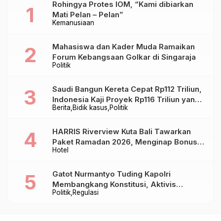
Rohingya Protes IOM, “Kami dibiarkan
Mati Pelan – Pelan”
Kemanusiaan
Mahasiswa dan Kader Muda Ramaikan
Forum Kebangsaan Golkar di Singaraja
Politik
Saudi Bangun Kereta Cepat Rp112 Triliun,
Indonesia Kaji Proyek Rp116 Triliun yang
Berita
Bidik kasus
Politik
Baru Sampai Bandung
HARRIS Riverview Kuta Bali Tawarkan
Paket Ramadan 2026, Menginap Bonus
Hotel
Takjil hingga Bukber Mulai Rp88.888
Gatot Nurmantyo Tuding Kapolri
Membangkang Konstitusi, Aktivis
Politik
Regulasi
Tegaskan Polri Tak Punya Sejarah
Berkhianat pada Presiden