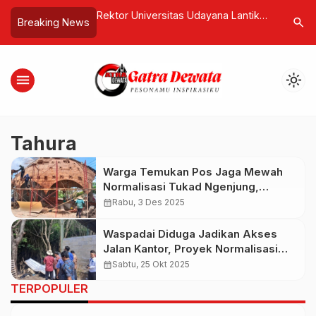
Evaluasi KKP Tak
Rektor Universitas Udayana Lantik
Denmark 
search
Breaking News
Siap Tindaklanjuti
Empat Wakil Rektor Baru
Cair 1 GW
kungan
Terbaruk
menu
light_mode
Tahura
Warga Temukan Pos Jaga Mewah
Normalisasi Tukad Ngenjung,
Dugaan Buat Kontrol Keluar Masuk
calendar_month
Rabu, 3 Des 2025
Waspadai Diduga Jadikan Akses
Jalan Kantor, Proyek Normalisasi
Sungai Ngenjung Terlalu Lebar
calendar_month
Sabtu, 25 Okt 2025
TERPOPULER