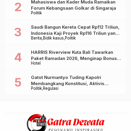
Mahasiswa dan Kader Muda Ramaikan
Forum Kebangsaan Golkar di Singaraja
Politik
Saudi Bangun Kereta Cepat Rp112 Triliun,
Indonesia Kaji Proyek Rp116 Triliun yang
Berita
Bidik kasus
Politik
Baru Sampai Bandung
HARRIS Riverview Kuta Bali Tawarkan
Paket Ramadan 2026, Menginap Bonus
Hotel
Takjil hingga Bukber Mulai Rp88.888
Gatot Nurmantyo Tuding Kapolri
Membangkang Konstitusi, Aktivis
Politik
Regulasi
Tegaskan Polri Tak Punya Sejarah
Berkhianat pada Presiden