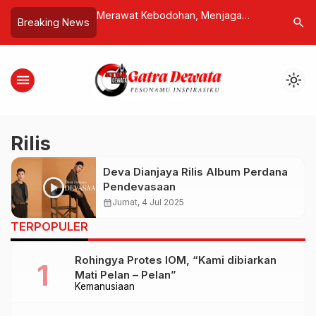
 Jepang! Pemilu
Merawat Kebodohan, Menjaga
Tanpa Be
search
Breaking News
jak Makanan
Ketersesatan
BTID Dini
eri Sakura Masuk
Power
tik
menu
light_mode
Rilis
Deva Dianjaya Rilis Album Perdana
Pendevasaan
calendar_month
Jumat, 4 Jul 2025
TERPOPULER
Rohingya Protes IOM, “Kami dibiarkan
Mati Pelan – Pelan”
Kemanusiaan