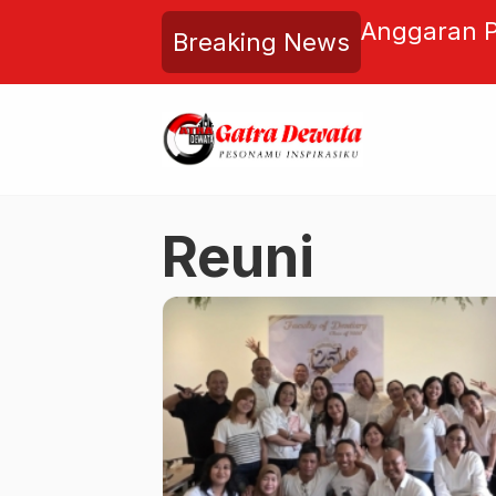
mi Diganti! Begini Cara Cek
Anggaran P
Breaking News
n Lewat SLIK OJK Secara
Rp63,7 Tril
Triliun di 2
Reuni