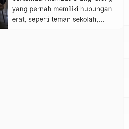
yang pernah memiliki hubungan
erat, seperti teman sekolah,
kuliah, atau rekan kerja, setelah
lama berpisah untuk mempererat
silaturahmi, mengenang masa
lalu, dan menjalin kembali relasi
yang sempat terputus karena
kesibukan. Ini adalah momen
untuk bersatu kembali, nostalgia,
dan memperkuat ikatan
persahabatan atau kekeluargaan
yang pernah ada. Kali ini […]