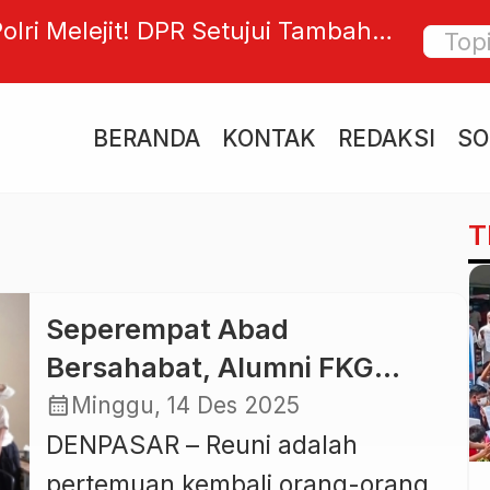
olri Melejit! DPR Setujui Tambahan
Tanpa 
iun, Total Jadi Fantastis Rp173,4
Perkuat
026
Diplom
BERANDA
KONTAK
REDAKSI
SO
T
Seperempat Abad
Bersahabat, Alumni FKG
Mahasaraswati 2000
calendar_month
Minggu, 14 Des 2025
Rayakan Reuni Perak di
DENPASAR – Reuni adalah
Denpasar
pertemuan kembali orang-orang