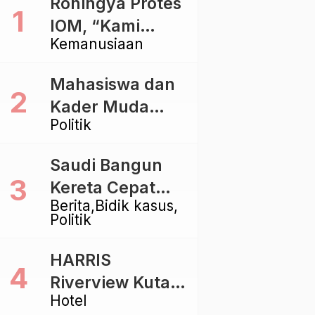
Rohingya Protes
IOM, “Kami
Kemanusiaan
dibiarkan Mati
Pelan – Pelan”
Mahasiswa dan
Kader Muda
Politik
Ramaikan Forum
Kebangsaan
Saudi Bangun
Golkar di
Kereta Cepat
Singaraja
Berita
Bidik kasus
Rp112 Triliun,
Politik
Indonesia Kaji
Proyek Rp116
HARRIS
Triliun yang
Riverview Kuta
Baru Sampai
Hotel
Bali Tawarkan