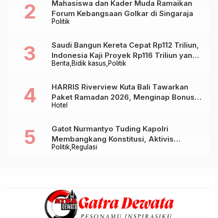
Mahasiswa dan Kader Muda Ramaikan
Forum Kebangsaan Golkar di Singaraja
Politik
Saudi Bangun Kereta Cepat Rp112 Triliun,
Indonesia Kaji Proyek Rp116 Triliun yang
Berita
Bidik kasus
Politik
Baru Sampai Bandung
HARRIS Riverview Kuta Bali Tawarkan
Paket Ramadan 2026, Menginap Bonus
Hotel
Takjil hingga Bukber Mulai Rp88.888
Gatot Nurmantyo Tuding Kapolri
Membangkang Konstitusi, Aktivis
Politik
Regulasi
Tegaskan Polri Tak Punya Sejarah
Berkhianat pada Presiden