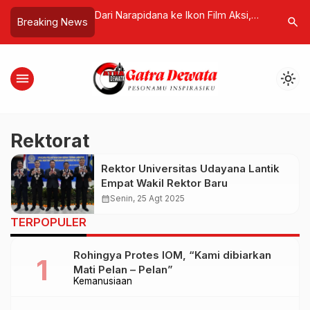
Profesor Tamu!
Dari Narapidana ke Ikon Film Aksi,
AKNSB Yo
search
Breaking News
laskan Bedanya X-
Danny Trejo Dedikasikan Hidup
XLVIII Le
an MRI
Selamatkan Generasi dari Narkoba
Paramarth
Nilai Spiri
menu
light_mode
Rektorat
Rektor Universitas Udayana Lantik
Empat Wakil Rektor Baru
calendar_month
Senin, 25 Agt 2025
TERPOPULER
Rohingya Protes IOM, “Kami dibiarkan
Mati Pelan – Pelan”
Kemanusiaan