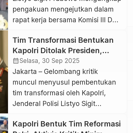
pengakuan mengejutkan dalam
rapat kerja bersama Komisi III DPR
RI terkait wacana reposisi
Tim Transformasi Bentukan
kelembagaan Polri. Di hadapan
Kapolri Ditolak Presiden,
para anggota dewan, Listyo Sigit
Wilson Lalengke: Semestinya
calendar_month
Selasa, 30 Sep 2025
menyatakan dirinya sempat
Listyo Mundur Saja
Jakarta – Gelombang kritik
mendapat tawaran personal
muncul menyusul pembentukan
untuk mengisi jabatan Menteri
tim transformasi oleh Kapolri,
Kepolisian apabila Polri
Jenderal Polisi Listyo Sigit
ditempatkan di bawah struktur
Prabowo, yang kabarnya ditolak
kementerian. Pengakuan tersebut
Kapolri Bentuk Tim Reformasi
Presiden Prabowo Subianto. Di
disampaikan Kapolri saat