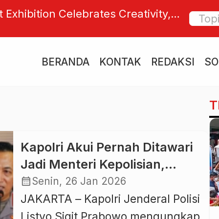
t Exhibition Celebrates Creativity,
Kapolri
 and Sisterhood in Sanur
Kritik 
BERANDA
KONTAK
REDAKSI
SO
T
Kapolri Akui Pernah Ditawari
Jadi Menteri Kepolisian,
Tegas Menolak demi Jaga
calendar_month
Senin, 26 Jan 2026
Marwah Polri
JAKARTA – Kapolri Jenderal Polisi
Listyo Sigit Prabowo mengungkap