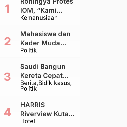
Rohingya Protes
IOM, “Kami
Kemanusiaan
dibiarkan Mati
Pelan – Pelan”
Mahasiswa dan
Kader Muda
Politik
Ramaikan Forum
Kebangsaan
Saudi Bangun
Golkar di
Kereta Cepat
Singaraja
Berita
Bidik kasus
Rp112 Triliun,
Politik
Indonesia Kaji
Proyek Rp116
HARRIS
Triliun yang
Riverview Kuta
Baru Sampai
Hotel
Bali Tawarkan