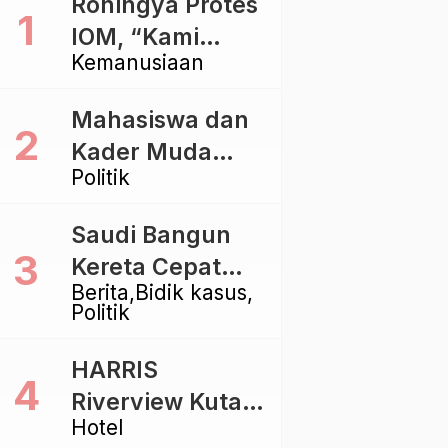
Rohingya Protes
IOM, “Kami
Kemanusiaan
dibiarkan Mati
Pelan – Pelan”
Mahasiswa dan
Kader Muda
Politik
Ramaikan Forum
Kebangsaan
Saudi Bangun
Golkar di
Kereta Cepat
Singaraja
Berita
Bidik kasus
Rp112 Triliun,
Politik
Indonesia Kaji
Proyek Rp116
HARRIS
Triliun yang
Riverview Kuta
Baru Sampai
Hotel
Bali Tawarkan