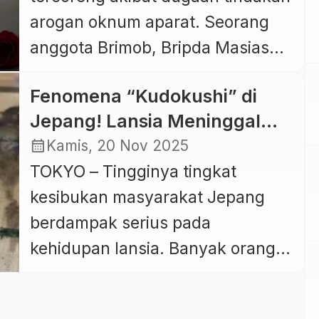
arogan oknum aparat. Seorang
anggota Brimob, Bripda Masias
Siahaya (MS), resmi ditetapkan
Fenomena “Kudokushi” di
sebagai tersangka dalam kasus
Jepang! Lansia Meninggal
penganiayaan yang
dalam Kesepian, Pakar Sebut
calendar_month
Kamis, 20 Nov 2025
mengakibatkan seorang pelajar
Krisis Sosial Makin
TOKYO – Tingginya tingkat
madrasah tsanawiyah (MTs)
Mengkhawatirkan
kesibukan masyarakat Jepang
berinisial AT (14) meninggal
berdampak serius pada
dunia. Kapolres Tual, AKBP
kehidupan lansia. Banyak orang
Whansi Des Asmoro, menyatakan
tua terpaksa hidup sendiri karena
status hukum Bripda MS telah
anak-anak mereka bekerja
dinaikkan dari terlapor menjadi