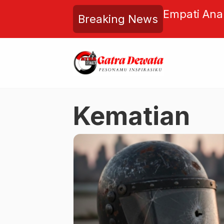
lai Replik JPU Penuh
Empati Anak
Breaking News
p Sajikan Duplik Balasan
Media Sosi
Kekolotan E
Kematian