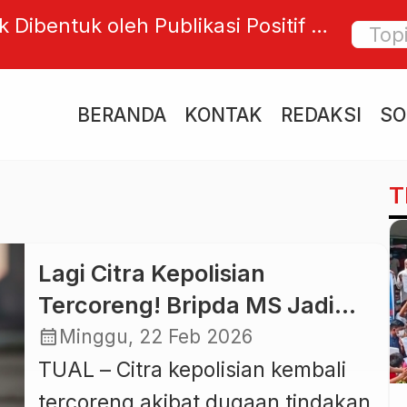
 Dibentuk oleh Publikasi Positif di
HARRIS 
al, Sembunyikan Kebaikan bentuk
Kuta B
go Pribadi
Banjir
BERANDA
KONTAK
REDAKSI
SO
T
Lagi Citra Kepolisian
Tercoreng! Bripda MS Jadi
Tersangka Tewasnya Pelajar
calendar_month
Minggu, 22 Feb 2026
MTs di Tual
TUAL – Citra kepolisian kembali
tercoreng akibat dugaan tindakan