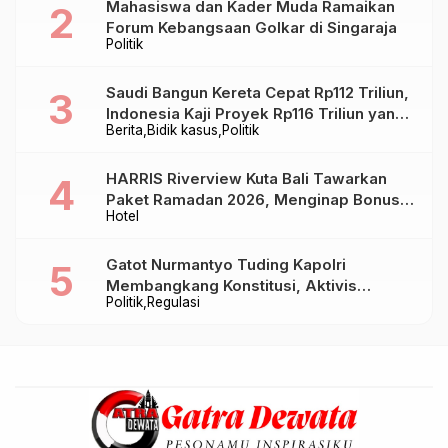
Mahasiswa dan Kader Muda Ramaikan
Forum Kebangsaan Golkar di Singaraja
Politik
Saudi Bangun Kereta Cepat Rp112 Triliun,
Indonesia Kaji Proyek Rp116 Triliun yang
Berita
Bidik kasus
Politik
Baru Sampai Bandung
HARRIS Riverview Kuta Bali Tawarkan
Paket Ramadan 2026, Menginap Bonus
Hotel
Takjil hingga Bukber Mulai Rp88.888
Gatot Nurmantyo Tuding Kapolri
Membangkang Konstitusi, Aktivis
Politik
Regulasi
Tegaskan Polri Tak Punya Sejarah
Berkhianat pada Presiden