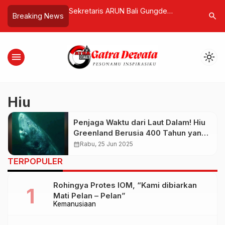
 Keterikatan, Pesan
Sekretaris ARUN Bali Gungde
Moonston
search
Breaking News
tama tentang Luka
Geram! Unggahan Bikini dan Adegan
First Ann
Mesra Oknum DPD RI Disorot
Night” Ce
menu
light_mode
Hiu
Penjaga Waktu dari Laut Dalam! Hiu
Greenland Berusia 400 Tahun yang
Masih Hidup di Era Modern
calendar_month
Rabu, 25 Jun 2025
TERPOPULER
Rohingya Protes IOM, “Kami dibiarkan
Mati Pelan – Pelan”
Kemanusiaan