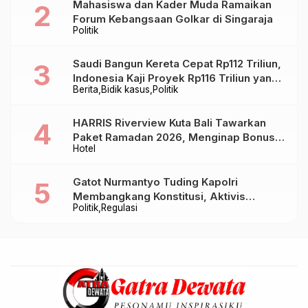
Mahasiswa dan Kader Muda Ramaikan
Forum Kebangsaan Golkar di Singaraja
Politik
Saudi Bangun Kereta Cepat Rp112 Triliun,
Indonesia Kaji Proyek Rp116 Triliun yang
Berita
Bidik kasus
Politik
Baru Sampai Bandung
HARRIS Riverview Kuta Bali Tawarkan
Paket Ramadan 2026, Menginap Bonus
Hotel
Takjil hingga Bukber Mulai Rp88.888
Gatot Nurmantyo Tuding Kapolri
Membangkang Konstitusi, Aktivis
Politik
Regulasi
Tegaskan Polri Tak Punya Sejarah
Berkhianat pada Presiden