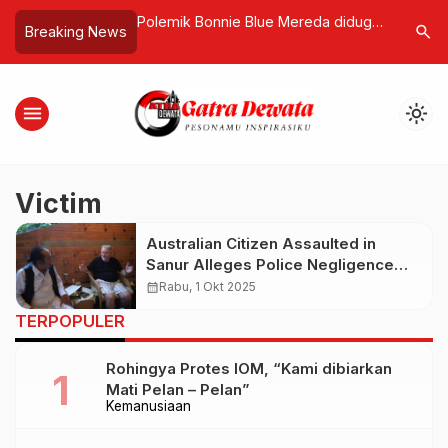
RI Terbang ke
Polemik Bonnie Blue Mereda diduga
Mafia Kep
search
Breaking News
easiswa Erasmus+
Penyalahgunaan izin tinggal
Kasus Hot
Naik ke B
menu
light_mode
Victim
Australian Citizen Assaulted in
Sanur Alleges Police Negligence
After Filing Report
calendar_month
Rabu, 1 Okt 2025
TERPOPULER
Rohingya Protes IOM, “Kami dibiarkan
Mati Pelan – Pelan”
Kemanusiaan