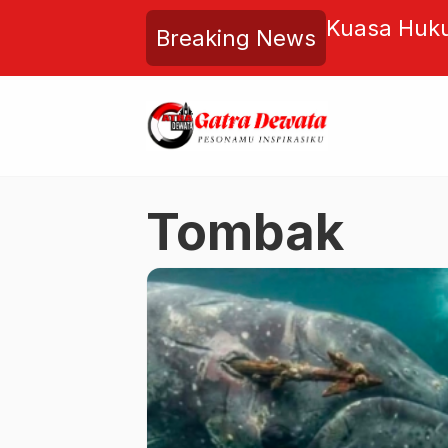
elum Dibayar, Pembangunan
Kuasa Huku
Breaking News
 Demak Terhenti
Tuntutan Te
Didukung F
Tombak