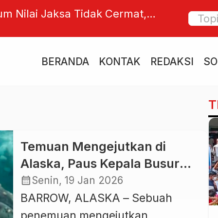
m Nilai Jaksa Tidak Cermat,
Man Tay
rhadap Leni Yuliastari Dinilai Tak
Pintar
akta Persidangan
BERANDA
KONTAK
REDAKSI
SO
T
Temuan Mengejutkan di
Alaska, Paus Kepala Busur
Simpan Senjata Abad ke-19 di
calendar_month
Senin, 19 Jan 2026
Tubuhnya
BARROW, ALASKA – Sebuah
penemuan mengejutkan