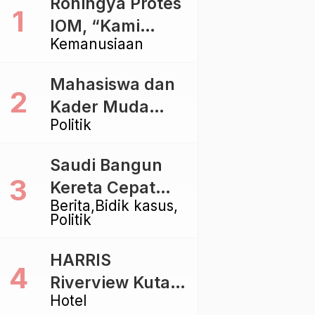
Rohingya Protes
IOM, “Kami
Kemanusiaan
dibiarkan Mati
Pelan – Pelan”
Mahasiswa dan
Kader Muda
Politik
Ramaikan Forum
Kebangsaan
Saudi Bangun
Golkar di
Kereta Cepat
Singaraja
Berita
Bidik kasus
Rp112 Triliun,
Politik
Indonesia Kaji
Proyek Rp116
HARRIS
Triliun yang
Riverview Kuta
Baru Sampai
Hotel
Bali Tawarkan