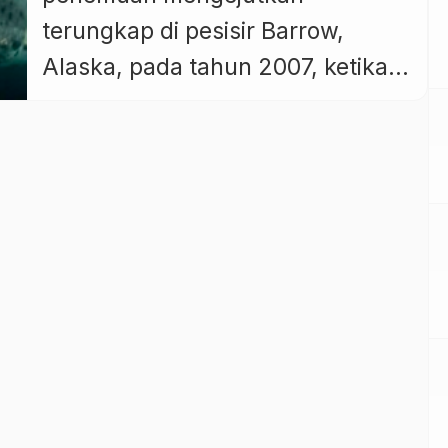
terungkap di pesisir Barrow,
Alaska, pada tahun 2007, ketika
para pemburu tradisional Inupiat
berhasil menangkap seekor paus
kepala busur (bowhead whale)
raksasa dengan berat mencapai
50 ton dan panjang sekitar 15
meter. Di balik lapisan lemak tebal
mamalia laut tersebut, ditemukan
sebuah benda logam berkarat
yang mengundang keheranan.
Setelah […]