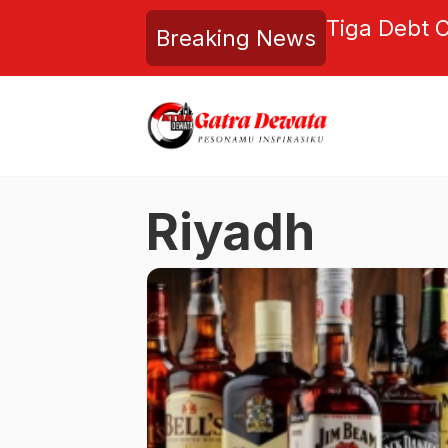
 Hangat Bernuansa Rumah di
Tiga Debt C
Breaking News
each Bali Lewat “Home for
Pengemudi O
di Medsos
Riyadh