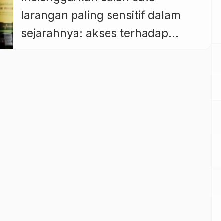
larangan paling sensitif dalam
sejarahnya: akses terhadap
alkohol. Tanpa pengumuman
resmi, kerajaan ultrakonservatif
itu kini memperluas akses ke
satu-satunya toko alkohol di
negaranya dengan mengizinkan
warga asing non-Muslim
berstatus kaya dan berpengaruh
untuk berbelanja. Kabar ini
menyebar cepat dari mulut ke
mulut. Di Kawasan Diplomatik