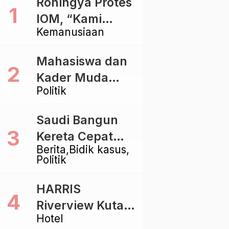
Rohingya Protes
IOM, “Kami
Kemanusiaan
dibiarkan Mati
Pelan – Pelan”
Mahasiswa dan
Kader Muda
Politik
Ramaikan Forum
Kebangsaan
Saudi Bangun
Golkar di
Kereta Cepat
Singaraja
Berita
Bidik kasus
Rp112 Triliun,
Politik
Indonesia Kaji
Proyek Rp116
HARRIS
Triliun yang
Riverview Kuta
Baru Sampai
Hotel
Bali Tawarkan