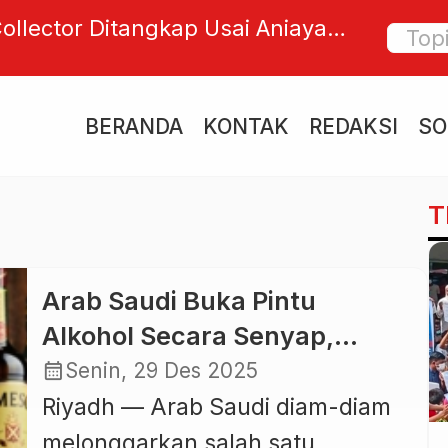
ollector Ditangkap Usai Aniaya
Ribuan
jol di Jimbaran, Aksi Brutal Viral
Warga 
BERANDA
KONTAK
REDAKSI
SO
T
Arab Saudi Buka Pintu
Alkohol Secara Senyap,
Liberalisasi Diam-Diam di
calendar_month
Senin, 29 Des 2025
Negeri Dua Tanah Suci
Riyadh — Arab Saudi diam-diam
melonggarkan salah satu