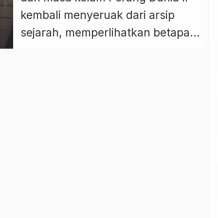
kembali menyeruak dari arsip
sejarah, memperlihatkan betapa
kuatnya cinta seorang ibu bahkan
di tengah horor perang. Peristiwa
itu terjadi di Polandia, 1943, ketika
ribuan orang Yahudi digiring ke
kereta yang akan membawa
mereka ke kamp konsentrasi Nazi.
Di salah satu gerbong, seorang
ibu muda […]