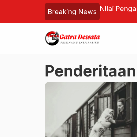
unia Terbakar, Buddha
Nilai Peng
Breaking News
pa yang Layak Diselamatkan
RPJMN, Ich
Presiden da
Penderitaan