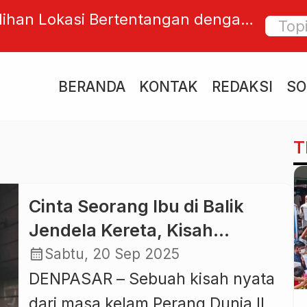
alihan Lokasi Bertentangan dengan
Jahe P
sanuddin Soroti Komitmen
Bali ya
n Kepastian Investasi Rp50 Triliun
Leluhu
BERANDA
KONTAK
REDAKSI
SO
T
Cinta Seorang Ibu di Balik
Jendela Kereta, Kisah
Menggetarkan dari Polandia
calendar_month
Sabtu, 20 Sep 2025
1943
DENPASAR – Sebuah kisah nyata
dari masa kelam Perang Dunia II