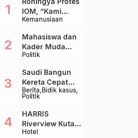
Rohingya Protes
IOM, “Kami
Kemanusiaan
dibiarkan Mati
Pelan – Pelan”
Mahasiswa dan
Kader Muda
Politik
Ramaikan Forum
Kebangsaan
Saudi Bangun
Golkar di
Kereta Cepat
Singaraja
Berita
Bidik kasus
Rp112 Triliun,
Politik
Indonesia Kaji
Proyek Rp116
HARRIS
Triliun yang
Riverview Kuta
Baru Sampai
Hotel
Bali Tawarkan